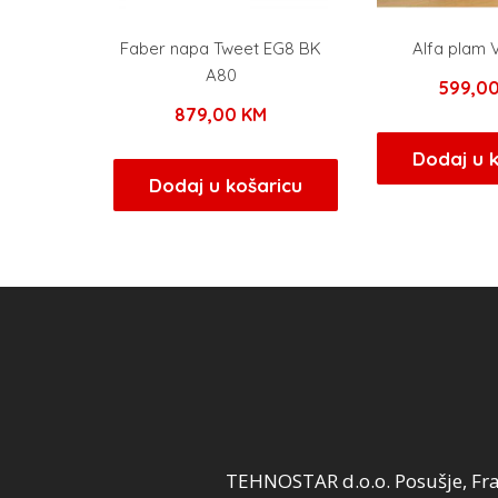
Faber napa Tweet EG8 BK
Alfa plam 
A80
599,0
879,00
KM
Dodaj u 
Dodaj u košaricu
TEHNOSTAR d.o.o. Posušje, Fra 