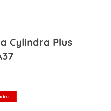
a Cylindra Plus
A37
aricu