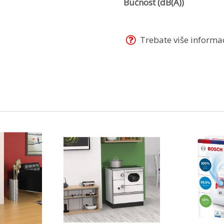
Bučnost (dB(A))
Trebate više informaci