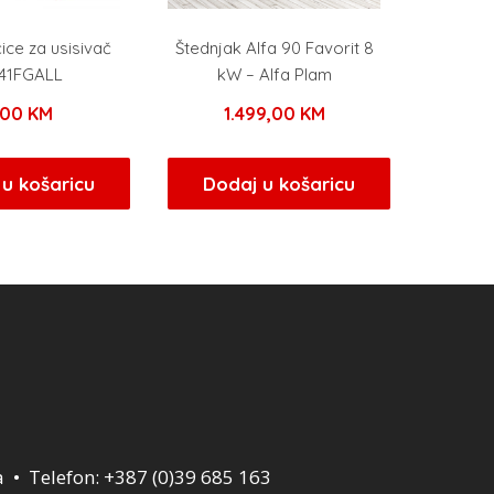
ice za usisivač
Štednjak Alfa 90 Favorit 8
41FGALL
kW – Alfa Plam
,00
KM
1.499,00
KM
u košaricu
Dodaj u košaricu
a • Telefon: +387 (0)39 685 163