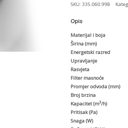
SKU:
335.060.998
Kateg
Plus
BK
Opis
MATT
A37
Materijal i boja
količina
Širina (mm)
Energetski razred
Upravljanje
Rasvjeta
Filter masnoće
Promjer odvoda (mm)
Broj brzina
3
Kapacitet (m
/h)
Pritisak (Pa)
Snaga (W)