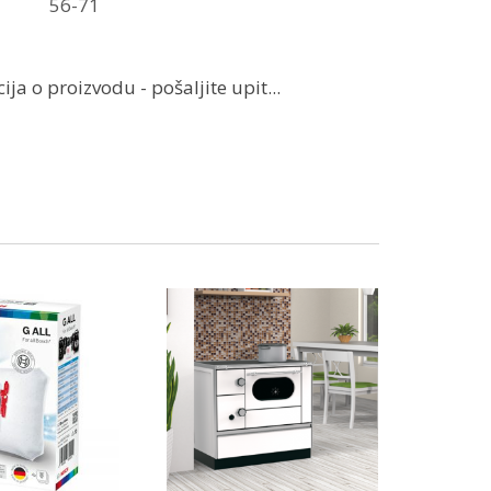
56-71
ja o proizvodu - pošaljite upit...