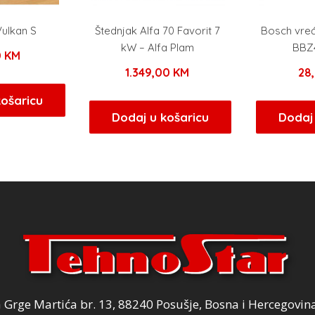
Vulkan S
Štednjak Alfa 70 Favorit 7
Bosch vreć
kW – Alfa Plam
BBZ
0
KM
1.349,00
KM
28
košaricu
Dodaj u košaricu
Dodaj 
Grge Martića br. 13, 88240 Posušje, Bosna i Hercegovin