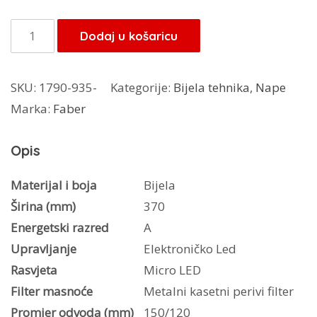
Faber
Dodaj u košaricu
napa
Cylindra
SKU:
1790-935-
Kategorije:
Bijela tehnika
,
Nape
Isola
Marka:
Faber
Gloss
Plus
Opis
bijela
količina
Materijal i boja
Bijela
Širina (mm)
370
Energetski razred
A
Upravljanje
Elektroničko Led
Rasvjeta
Micro LED
Filter masnoće
Metalni kasetni perivi filter
Promjer odvoda (mm)
150/120