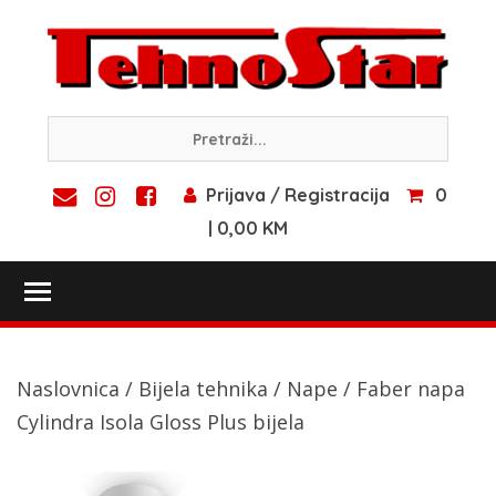
Skip
to
content
Prijava / Registracija
0
| 0,00 KM
Toggle main menu visibility
Naslovnica
/
Bijela tehnika
/
Nape
/ Faber napa
Cylindra Isola Gloss Plus bijela