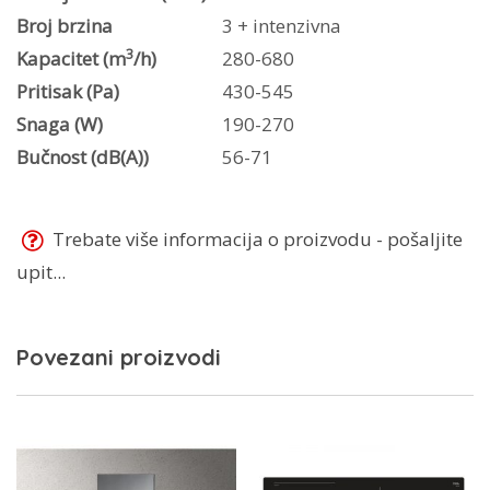
Broj brzina
3 + intenzivna
3
Kapacitet (m
/h)
280-680
Pritisak (Pa)
430-545
Snaga (W)
190-270
Bučnost (dB(A))
56-71
Trebate više informacija o proizvodu - pošaljite
upit...
Povezani proizvodi