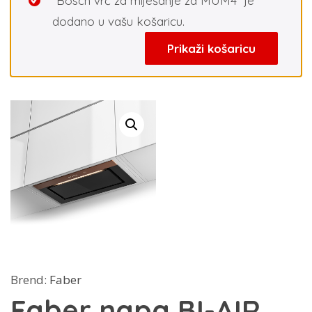
“Bosch vrč za miješanje za MUM4” je
dodano u vašu košaricu.
Prikaži košaricu
Brend:
Faber
Faber napa BI-AIR