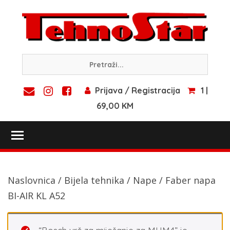
Skip
to
content
Prijava / Registracija
1 |
69,00 KM
Toggle main menu visibility
Naslovnica
/
Bijela tehnika
/
Nape
/ Faber napa
BI-AIR KL A52