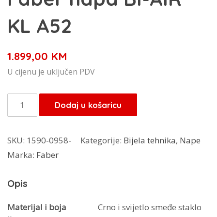
KL A52
1.899,00
KM
U cijenu je uključen PDV
Faber
Dodaj u košaricu
napa
BI-
SKU:
1590-0958-
Kategorije:
Bijela tehnika
,
Nape
AIR
Marka:
Faber
KL
A52
Opis
količina
Materijal i boja
Crno i svijetlo smeđe staklo