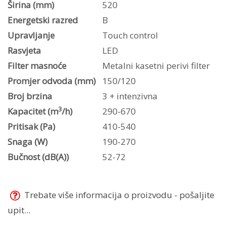
Širina (mm)
520
Energetski razred
B
Upravljanje
Touch control
Rasvjeta
LED
Filter masnoće
Metalni kasetni perivi filter
Promjer odvoda (mm)
150/120
Broj brzina
3 + intenzivna
3
Kapacitet (m
/h)
290-670
Pritisak (Pa)
410-540
Snaga (W)
190-270
Bučnost (dB(A))
52-72
Trebate više informacija o proizvodu - pošaljite
upit...