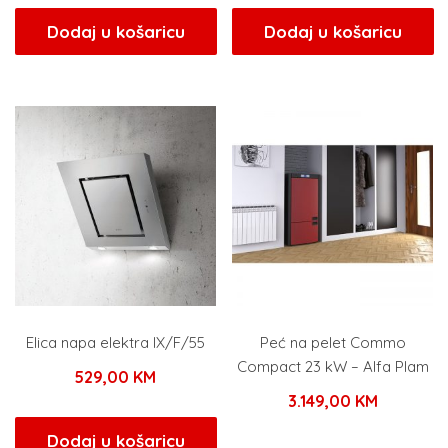
Dodaj u košaricu
Dodaj u košaricu
Elica napa elektra IX/F/55
Peć na pelet Commo
Compact 23 kW – Alfa Plam
529,00
KM
3.149,00
KM
Dodaj u košaricu