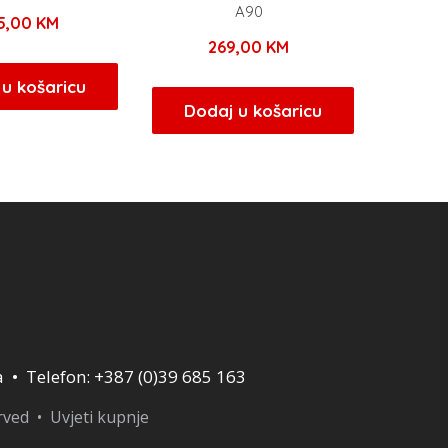
A90
55,00
KM
269,00
KM
u košaricu
Dodaj u košaricu
a • Telefon: +387 (0)39 685 163
erved •
Uvjeti kupnje