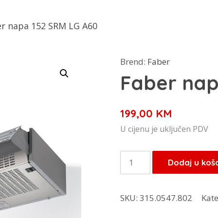
er napa 152 SRM LG A60
Brend:
Faber
Faber nap
199,00
KM
U cijenu je uključen PDV
Faber
Dodaj u koš
napa
152
SKU:
315.0547.802
Kate
SRM
LG