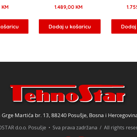
0
KM
1.489,00
KM
1.7
košaricu
Dodaj u košaricu
Dodaj 
Grge Martića br. 13, 88240 Posušje, Bosna i Hercegovin
TAR d.o.o. Posušje • Sva prava zadržana / All rights res