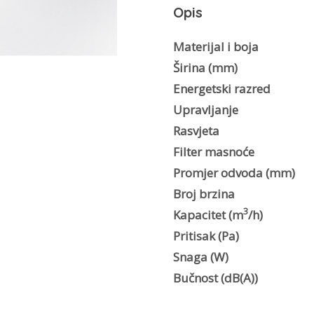
Opis
A60
količina
Materijal i boja
Širina (mm)
Energetski razred
Upravljanje
Rasvjeta
Filter masnoće
Promjer odvoda (mm)
Broj brzina
3
Kapacitet (m
/h)
Pritisak (Pa)
Snaga (W)
Bučnost (dB(A))