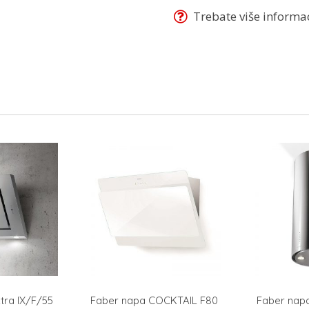
Trebate više informaci
ktra IX/F/55
Faber napa COCKTAIL F80
Faber napa