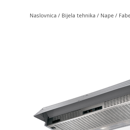
Naslovnica
/
Bijela tehnika
/
Nape
/ Fab