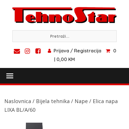
Skip
to
content
Prijava / Registracija
0
| 0,00 KM
Toggle main menu visibility
Naslovnica
/
Bijela tehnika
/
Nape
/ Elica napa
LIXA BL/A/60