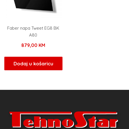
Faber napa Tweet EG8 BK
A80
879,00
KM
Dodaj u košaricu