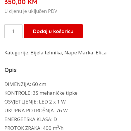
350,00
KM
U cijenu je uključen PDV
Elica
Dodaj u košaricu
napa
LIXA
Kategorije:
Bijela tehnika
,
Nape
Marka:
Elica
BL/A/60
količina
Opis
DIMENZIJA: 60 cm
KONTROLE: 3S mehaničke tipke
OSVJETLJENJE: LED 2 x 1 W
UKUPNA POTROŠNJA: 76 W
ENERGETSKA KLASA: D
PROTOK ZRAKA: 400 m³/h