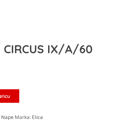
a CIRCUS IX/A/60
aricu
,
Nape
Marka:
Elica