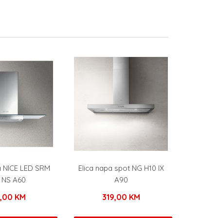
a NICE LED SRM
Elica napa spot NG H10 IX
 NS A60
A90
9,00
KM
319,00
KM