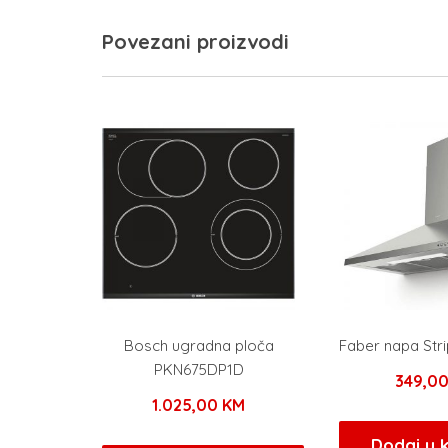
Povezani proizvodi
Bosch ugradna ploča
Faber napa Str
PKN675DP1D
349,0
1.025,00
KM
Dodaj u 