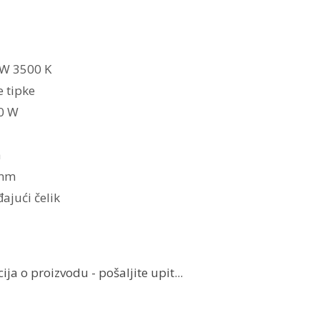
 W 3500 K
 tipke
0 W
h
 mm
ajući čelik
ja o proizvodu - pošaljite upit...