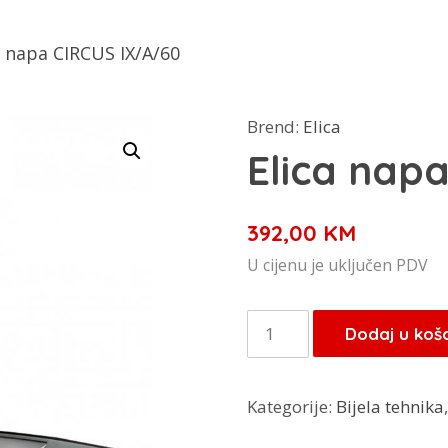
a napa CIRCUS IX/A/60
Brend:
Elica
Elica nap
392,00
KM
U cijenu je uključen PDV
Elica
Dodaj u koš
napa
CIRCUS
Kategorije:
Bijela tehnika
IX/A/60
količina