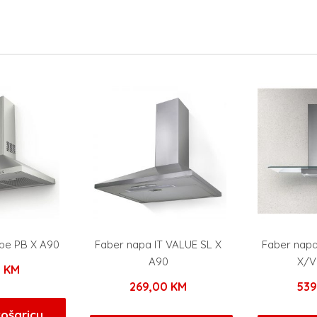
ipe PB X A90
Faber napa IT VALUE SL X
Faber nap
A90
X/V
0
KM
269,00
KM
53
košaricu