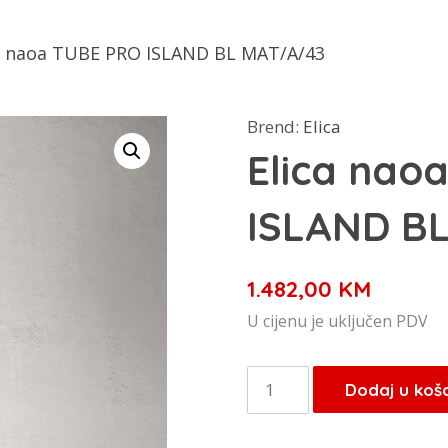
ca naoa TUBE PRO ISLAND BL MAT/A/43
Brend:
Elica
Elica nao
ISLAND B
1.482,00
KM
U cijenu je uključen PDV
Elica
Dodaj u koš
naoa
TUBE