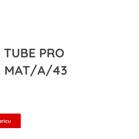
a TUBE PRO
L MAT/A/43
aricu