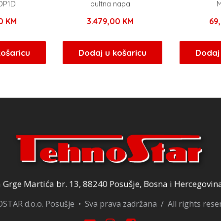
DP1D
pultna napa
00
KM
3.479,00
KM
69
košaricu
Dodaj u košaricu
Dodaj 
Grge Martića br. 13, 88240 Posušje, Bosna i Hercegovin
TAR d.o.o. Posušje • Sva prava zadržana / All rights res