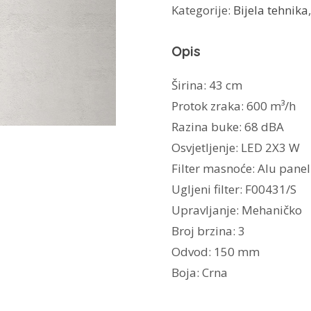
Kategorije:
Bijela tehnika
PRO
ISLAND
Opis
BL
MAT/A/43
Širina: 43 cm
količina
Protok zraka: 600 m³/h
Razina buke: 68 dBA
Osvjetljenje: LED 2X3 W
Filter masnoće: Alu panel
Ugljeni filter: F00431/S
Upravljanje: Mehaničko
Broj brzina: 3
Odvod: 150 mm
Boja: Crna