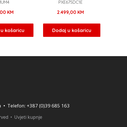
MUM4
PXE675DC1E
,00
KM
2.499,00
KM
u košaricu
Dodaj u košaricu
a • Telefon: +387 (0)39 685 163
erved •
Uvjeti kupnje