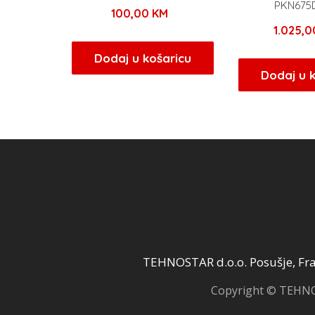
PKN675
100,00
KM
1.025,
Dodaj u košaricu
Dodaj u 
TEHNOSTAR d.o.o. Posušje, Fra 
Copyright © TEHNOS