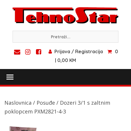
Skip
to
content
Prijava / Registracija
0
| 0,00 KM
Toggle main menu visibility
Naslovnica
/
Posuđe
/ Dozeri 3/1 s zaltnim
poklopcem PXM2821-4-3