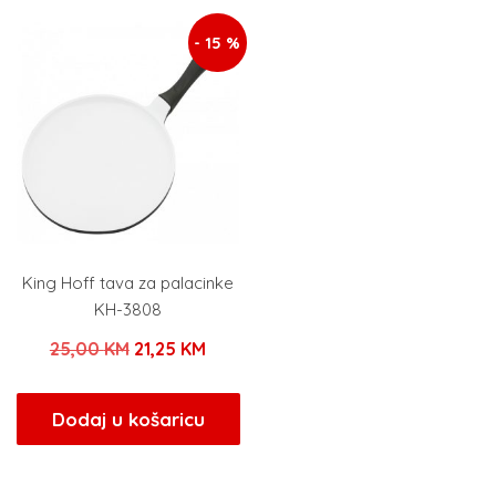
29,00 KM.
- 15 %
King Hoff tava za palacinke
KH-3808
Izvorna
Trenutna
25,00
KM
21,25
KM
cijena
cijena
bila
je:
Dodaj u košaricu
je:
21,25 KM.
25,00 KM.