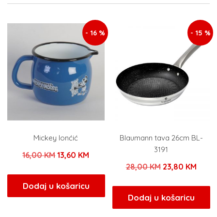
- 16 %
- 15 %
Mickey lonćić
Blaumann tava 26cm BL-
3191
Izvorna
Trenutna
16,00
KM
13,60
KM
Izvorna
Tren
28,00
KM
23,80
KM
cijena
cijena
cijena
cijen
bila
je:
Dodaj u košaricu
bila
je:
Dodaj u košaricu
je:
13,60 KM.
je:
23,80
16,00 KM.