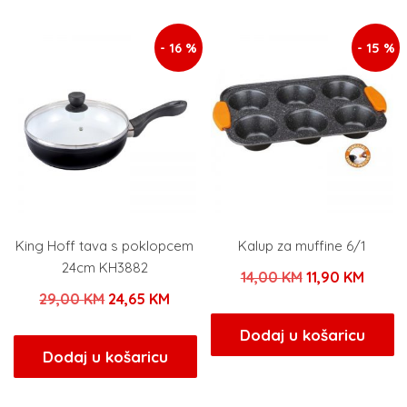
28,00 KM.
- 16 %
- 15 %
King Hoff tava s poklopcem
Kalup za muffine 6/1
24cm KH3882
Izvorna
Trenu
14,00
KM
11,90
KM
Izvorna
Trenutna
29,00
KM
24,65
KM
cijena
cijena
cijena
cijena
bila
je:
Dodaj u košaricu
bila
je:
Dodaj u košaricu
je:
11,90 
je:
24,65 KM.
14,00 KM.