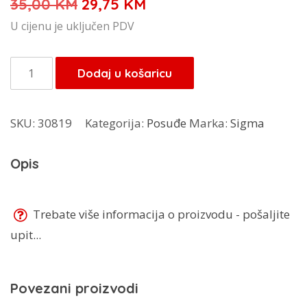
Izvorna
Trenutna
35,00
KM
29,75
KM
cijena
cijena
U cijenu je uključen PDV
bila
je:
je:
29,75 KM.
Dozeri
Dodaj u košaricu
35,00 KM.
3/1
s
SKU:
30819
Kategorija:
Posuđe
Marka:
Sigma
zaltnim
poklopcem
Opis
PXM2821-
4-
3
Trebate više informacija o proizvodu - pošaljite
količina
upit...
Povezani proizvodi