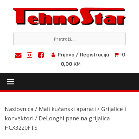
Skip
to
content
Prijava / Registracija
0
| 0,00 KM
Toggle main menu visibility
Naslovnica
/
Mali kućanski aparati
/
Grijalice i
konvektori
/ DeLonghi panelna grijalica
HCX3220FTS