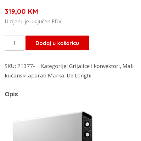
319,00
KM
U cijenu je uključen PDV
DeLonghi
Dodaj u košaricu
panelna
grijalica
SKU:
21377-
Kategorije:
Grijalice i konvektori
,
Mali
HCX3220FTS
kućanski aparati
Marka:
De Longhi
količina
Opis