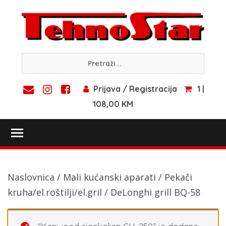
Skip
to
content
Prijava / Registracija
1 |
108,00 KM
Toggle main menu visibility
Naslovnica
/
Mali kućanski aparati
/
Pekači
kruha/el.roštilji/el.gril
/ DeLonghi grill BQ-58