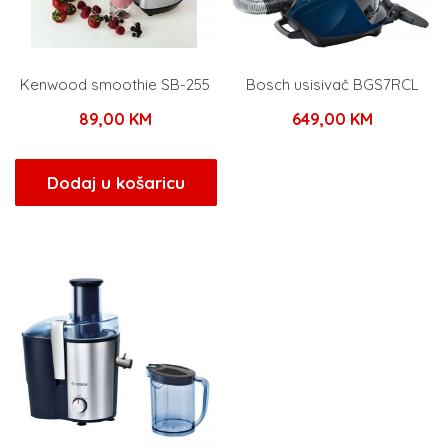
Kenwood smoothie SB-255
Bosch usisivač BGS7RCL
89,00
KM
649,00
KM
Dodaj u košaricu