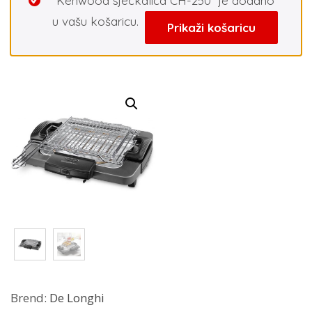
“Kenwood sjeckalica CH-250” je dodano
u vašu košaricu.
Prikaži košaricu
Brend:
De Longhi