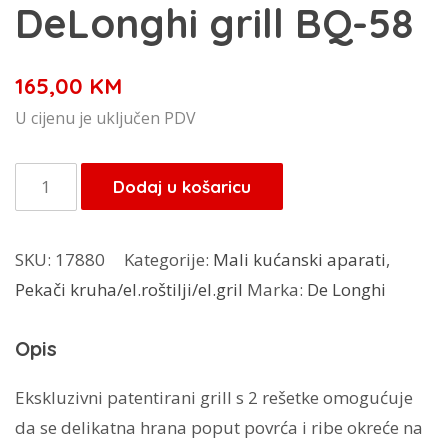
DeLonghi grill BQ-58
165,00
KM
U cijenu je uključen PDV
DeLonghi
Dodaj u košaricu
grill
BQ-
SKU:
17880
Kategorije:
Mali kućanski aparati
,
58
Pekači kruha/el.roštilji/el.gril
Marka:
De Longhi
količina
Opis
Ekskluzivni patentirani grill s 2 rešetke omogućuje
da se delikatna hrana poput povrća i ribe okreće na