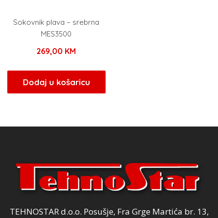
Sokovnik plava – srebrna
MES3500
269,00
KM
Dodaj u košaricu
TEHNOSTAR d.o.o. Posušje, Fra Grge Martića br. 13,