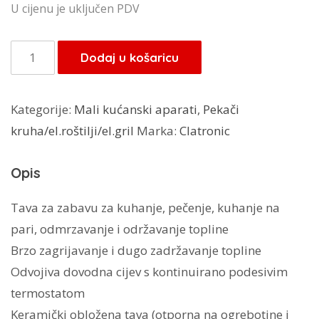
U cijenu je uključen PDV
Clatronic
Dodaj u košaricu
pekač
PP
Kategorije:
Mali kućanski aparati
,
Pekači
3570
kruha/el.roštilji/el.gril
Marka:
Clatronic
42x9cm
količina
Opis
Tava za zabavu za kuhanje, pečenje, kuhanje na
pari, odmrzavanje i održavanje topline
Brzo zagrijavanje i dugo zadržavanje topline
Odvojiva dovodna cijev s kontinuirano podesivim
termostatom
Keramički obložena tava (otporna na ogrebotine i