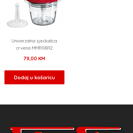
Univerzalna sjeckalica
crvena MMR08R2
79,00
KM
Dodaj u košaricu