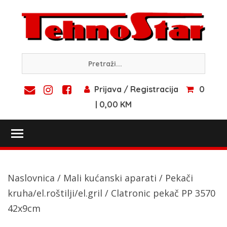
Skip
to
content
Prijava / Registracija
0
| 0,00 KM
Toggle main menu visibility
Naslovnica
/
Mali kućanski aparati
/
Pekači
kruha/el.roštilji/el.gril
/ Clatronic pekač PP 3570
42x9cm