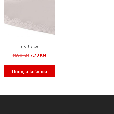
In art srce
Izvorna
Trenutna
11,00
KM
7,70
KM
cijena
cijena
bila
je:
Dodaj u košaricu
je:
7,70 KM.
11,00 KM.