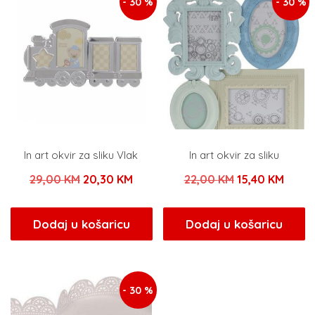
- 30 %
- 30 %
In art okvir za sliku Vlak
In art okvir za sliku
Izvorna
Trenutna
Izvorna
Trenu
29,00
KM
20,30
KM
22,00
KM
15,40
KM
cijena
cijena
cijena
cijen
bila
je:
bila
je:
Dodaj u košaricu
Dodaj u košaricu
je:
20,30 KM.
je:
15,40
29,00 KM.
22,00 KM.
- 30 %