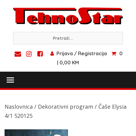
Skip
to
content
Prijava / Registracija
0
| 0,00 KM
Toggle main menu visibility
Naslovnica
/
Dekorativni program
/ Čaše Elysia
4/1 520125