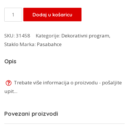
Čaše
Dodaj u košaricu
Elysia
4/1
SKU:
31458
Kategorije:
Dekorativni program
,
520125
Staklo
Marka:
Pasabahce
količina
Opis
Trebate više informacija o proizvodu - pošaljite
upit...
Povezani proizvodi