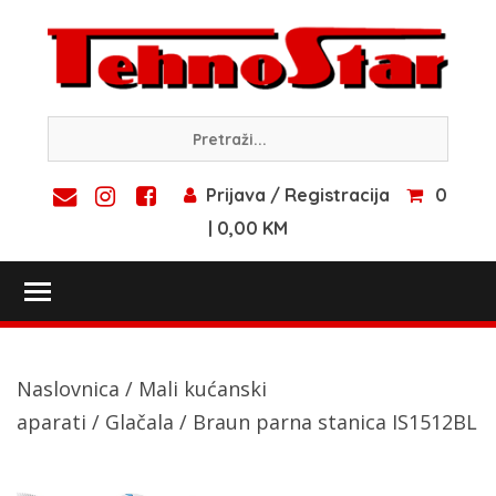
Skip
to
content
Prijava / Registracija
0
| 0,00 KM
Toggle main menu visibility
Naslovnica
/
Mali kućanski
aparati
/
Glačala
/ Braun parna stanica IS1512BL