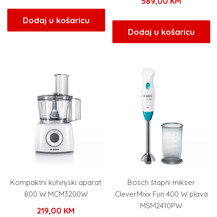
589,00
KM
Dodaj u košaricu
Dodaj u košaricu
Kompaktni kuhinjski aparat
Bosch štapni mikser
800 W MCM3200W
CleverMixx Fun 400 W plava
MSM2410PW
219,00
KM