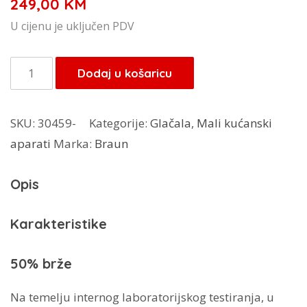
249,00
KM
U cijenu je uključen PDV
Braun
Dodaj u košaricu
parna
stanica
SKU:
30459-
Kategorije:
Glačala
,
Mali kućanski
IS1512BL
aparati
Marka:
Braun
količina
Opis
Karakteristike
50% brže
Na temelju internog laboratorijskog testiranja, u