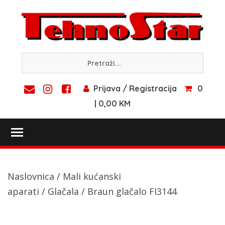
Skip
to
content
Prijava / Registracija
0
| 0,00 KM
Toggle main menu visibility
Naslovnica
/
Mali kućanski
aparati
/
Glačala
/ Braun glačalo FI3144