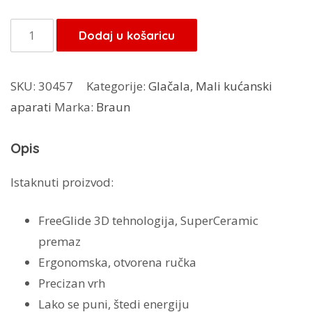
Braun
Dodaj u košaricu
glačalo
FI3144
SKU:
30457
Kategorije:
Glačala
,
Mali kućanski
količina
aparati
Marka:
Braun
Opis
Istaknuti proizvod:
FreeGlide 3D tehnologija, SuperCeramic
premaz
Ergonomska, otvorena ručka
Precizan vrh
Lako se puni, štedi energiju