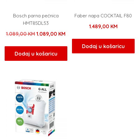
Bosch parna pećnica
Faber napa COCKTAIL F80
HMT85DL53
1.489,00
KM
Izvorna
Trenutna
1.089,00
KM
1.089,00
KM
cijena
cijena
Dodaj u košaricu
bila
je:
Dodaj u košaricu
je:
1.089,00 KM.
1.089,00 KM.