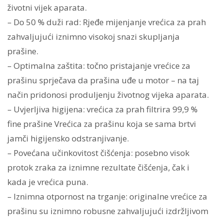
1
životni vijek aparata.
micro
– Do 50 % duži rad: Rjeđe mijenjanje vrećica za prah
filter
zahvaljujući iznimno visokoj snazi skupljanja
količina
prašine.
– Optimalna zaštita: točno pristajanje vrećice za
prašinu sprječava da prašina uđe u motor – na taj
način pridonosi produljenju životnog vijeka aparata.
– Uvjerljiva higijena: vrećica za prah filtrira 99,9 %
fine prašine Vrećica za prašinu koja se sama brtvi
jamči higijensko odstranjivanje.
– Povećana učinkovitost čišćenja: posebno visok
protok zraka za iznimne rezultate čišćenja, čak i
kada je vrećica puna.
– Iznimna otpornost na trganje: originalne vrećice za
prašinu su iznimno robusne zahvaljujući izdržljivom