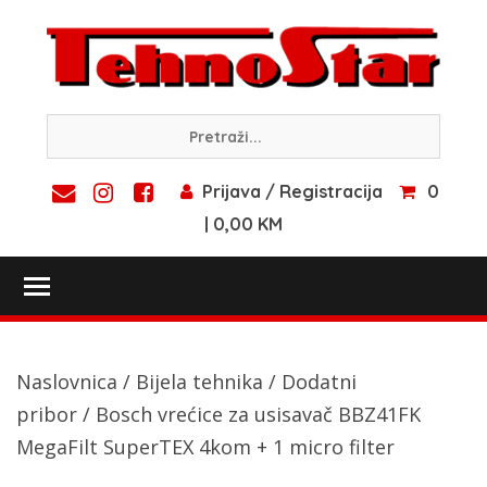
Skip
to
content
Prijava / Registracija
0
| 0,00 KM
Toggle main menu visibility
Naslovnica
/
Bijela tehnika
/
Dodatni
pribor
/ Bosch vrećice za usisavač BBZ41FK
MegaFilt SuperTEX 4kom + 1 micro filter