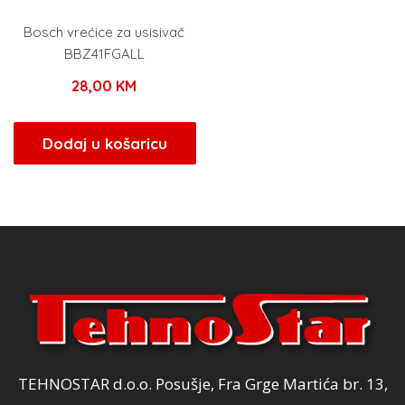
Bosch vrećice za usisivač
BBZ41FGALL
28,00
KM
Dodaj u košaricu
TEHNOSTAR d.o.o. Posušje, Fra Grge Martića br. 13,