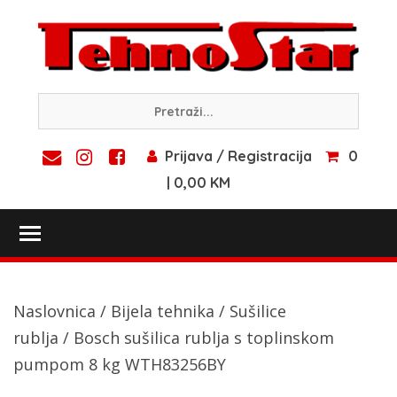
Skip
to
content
Prijava / Registracija
0
| 0,00 KM
Toggle main menu visibility
Naslovnica
/
Bijela tehnika
/
Sušilice
rublja
/ Bosch sušilica rublja s toplinskom
pumpom 8 kg WTH83256BY