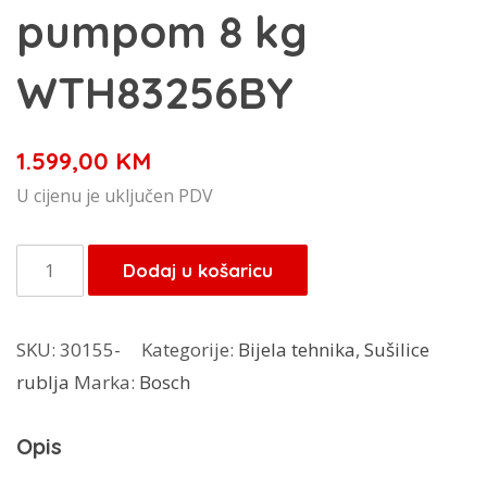
pumpom 8 kg
WTH83256BY
1.599,00
KM
U cijenu je uključen PDV
Bosch
Dodaj u košaricu
sušilica
rublja
SKU:
30155-
Kategorije:
Bijela tehnika
,
Sušilice
s
rublja
Marka:
Bosch
toplinskom
pumpom
Opis
8