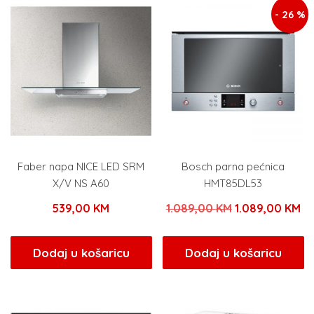
- 26 %
Faber napa NICE LED SRM
Bosch parna pećnica
X/V NS A60
HMT85DL53
Izvorna
Tr
539,00
KM
1.089,00
KM
1.089,00
KM
cijena
ci
bila
je:
Dodaj u košaricu
Dodaj u košaricu
je:
1.
1.089,00 KM.