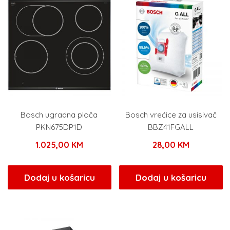
Bosch ugradna ploča
Bosch vrećice za usisivač
PKN675DP1D
BBZ41FGALL
1.025,00
KM
28,00
KM
Dodaj u košaricu
Dodaj u košaricu