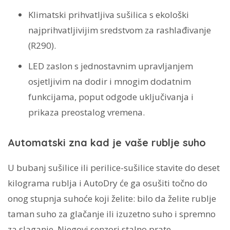
Klimatski prihvatljiva sušilica s ekološki
najprihvatljivijim sredstvom za rashlađivanje
(R290).
LED zaslon s jednostavnim upravljanjem
osjetljivim na dodir i mnogim dodatnim
funkcijama, poput odgode uključivanja i
prikaza preostalog vremena.
Automatski zna kad je vaše rublje suho
U bubanj sušilice ili perilice-sušilice stavite do deset
kilograma rublja i AutoDry će ga osušiti točno do
onog stupnja suhoće koji želite: bilo da želite rublje
taman suho za glačanje ili izuzetno suho i spremno
za slaganje. Njegovi senzori stalno prate