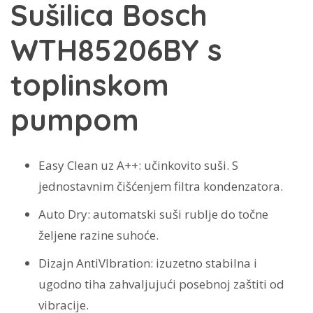
kg
Sušilica Bosch
WTH83256BY
WTH85206BY s
količina
toplinskom
pumpom
Easy Clean uz A++: učinkovito suši. S
jednostavnim čišćenjem filtra kondenzatora.
Auto Dry: automatski suši rublje do točne
željene razine suhoće.
Dizajn AntiVIbration: izuzetno stabilna i
ugodno tiha zahvaljujući posebnoj zaštiti od
vibracije.