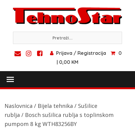
Skip
to
content
Prijava / Registracija
0
| 0,00 KM
Toggle main menu visibility
Naslovnica
/
Bijela tehnika
/
Sušilice
rublja
/ Bosch sušilica rublja s toplinskom
pumpom 8 kg WTH83256BY