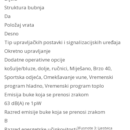
Struktura bubnja
Da
Položaj vrata
Desno
Tip upravljačkih postavki i signalizacijskih uređaja
Okretno upravljanje
Dodatne operativne opcije
košulje/bluze, dolje, ručnici, Miješano, Brzo 40,
Sportska odjeća, Omekšavanje vune, Vremenski
program hladno, Vremenski program toplo
Emisija buke koja se prenosi zrakom
63 dB(A) re 1pW
Razred emisije buke koja se prenosi zrakom
B
3
Fusnote 3: Ljestvica
Razred energetske učinkovitosti