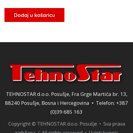
Dodaj u košaricu
TEHNOSTAR d.o.o. Posušje, Fra Grge Martića br. 13,
88240 Posušje, Bosna i Hercegovina • Telefon: +387
(0)39 685 163
Copyright © TEHNOSTAR d.o.o. Posušje • Sva prava
zadržana / All rights reserved •
Uvjeti kupnje