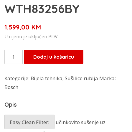
WTH83256BY
1.599,00
KM
U cijenu je uključen PDV
Bosch
Dodaj u košaricu
sušilica
rublja
Kategorije:
Bijela tehnika
,
Sušilice rublja
Marka:
s
Bosch
toplinskom
pumpom
Opis
8
kg
Easy Clean Filter:
učinkovito sušenje uz
WTH83256BY