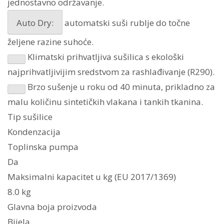
jednostavno održavanje.
količina
Auto Dry:
automatski suši rublje do točne
željene razine suhoće.
Klimatski prihvatljiva sušilica s ekološki
najprihvatljivijim sredstvom za rashlađivanje (R290).
Brzo sušenje u roku od 40 minuta, prikladno za
malu količinu sintetičkih vlakana i tankih tkanina.
Tip sušilice
Kondenzacija
Toplinska pumpa
Da
Maksimalni kapacitet u kg (EU 2017/1369)
8.0 kg
Glavna boja proizvoda
Bijela