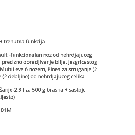
+ trenutna funkcija
ulti-funkcionalan noz od nehrdjajuceg
 i precizno obradjivanje bilja, jezgricastog
s MultiLevel6 nozem, Ploea za struganje (2
e (2 debljine) od nehrdjajuceg celika
anje-2.3 l za 500 g brasna + sastojci
ijesto)
401M