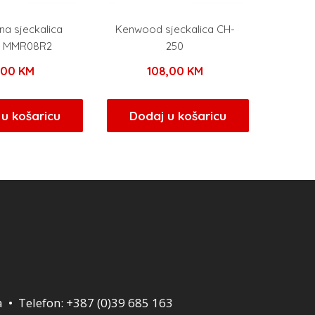
na sjeckalica
Kenwood sjeckalica CH-
a MMR08R2
250
,00
KM
108,00
KM
u košaricu
Dodaj u košaricu
a • Telefon: +387 (0)39 685 163