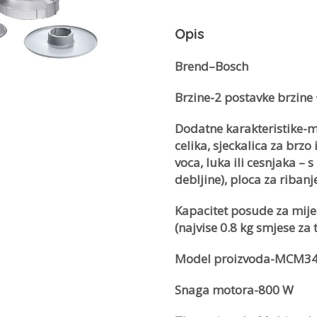
Opis
Brend–Bosch
Brzine-2 postavke brzine 
Dodatne karakteristike-m
celika, sjeckalica za brzo
voca, luka ili cesnjaka – 
debljine), ploca za ribanj
Kapacitet posude za miješ
(najvise 0.8 kg smjese za t
Model proizvoda-MCM3
Snaga motora-800 W