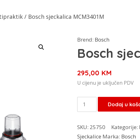
tipraktik
/ Bosch sjeckalica MCM3401M
Brend:
Bosch
Bosch sje
295,00
KM
U cijenu je uključen PDV
Bosch
Dodaj u koš
sjeckalica
MCM3401M
SKU:
25750
Kategorije:
količina
Sjeckalice
Marka:
Bosch