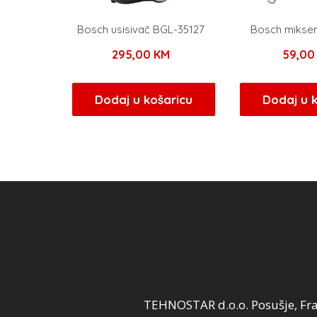
Bosch usisivač BGL-35127
Bosch mikse
295,00
KM
59,0
Dodaj u košaricu
Dodaj u 
TEHNOSTAR d.o.o. Posušje, Fra 