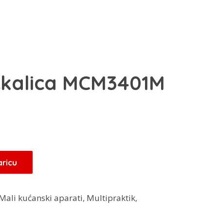
ckalica MCM3401M
aricu
Mali kućanski aparati
,
Multipraktik
,