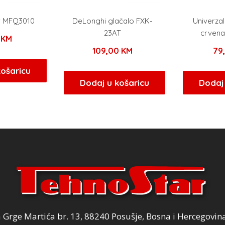
r MFQ3010
DeLonghi glačalo FXK-
Univerzal
23AT
crven
0
KM
109,00
KM
79
košaricu
Dodaj u košaricu
Dodaj 
Grge Martića br. 13, 88240 Posušje, Bosna i Hercegovin