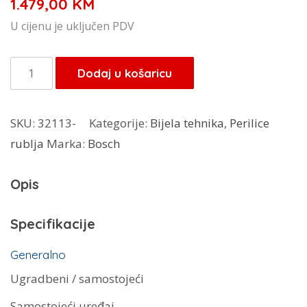
1.479,00
KM
U cijenu je uključen PDV
Bosch
Dodaj u košaricu
perilica
rublja
SKU:
32113-
Kategorije:
Bijela tehnika
,
Perilice
WGG242Z2BY
rublja
Marka:
Bosch
količina
Opis
Specifikacije
Generalno
Ugradbeni / samostojeći
Samostojeći uređaj