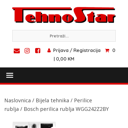
Skip
to
content
Prijava / Registracija
0
| 0,00 KM
Toggle main menu visibility
Naslovnica
/
Bijela tehnika
/
Perilice
rublja
/ Bosch perilica rublja WGG242Z2BY