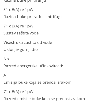
Razina buke pri pranju
51 dB(A) re 1pW
Razina buke pri radu centrifuge
71 dB(A) re 1pW
Sustav zaštite vode
Višestruka zaštita od vode
Uklonjiv gornji dio
No
Razred energetske učinkovitosti³
A
Emisija buke koja se prenosi zrakom
71 dB(A) re 1pW
Razred emisije buke koja se prenosi zrakom