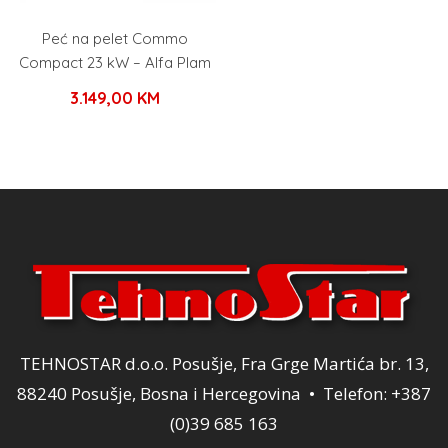
Peć na pelet Commo
Compact 23 kW – Alfa Plam
3.149,00
KM
TEHNOSTAR d.o.o. Posušje, Fra Grge Martića br. 13,
88240 Posušje, Bosna i Hercegovina • Telefon: +387
(0)39 685 163