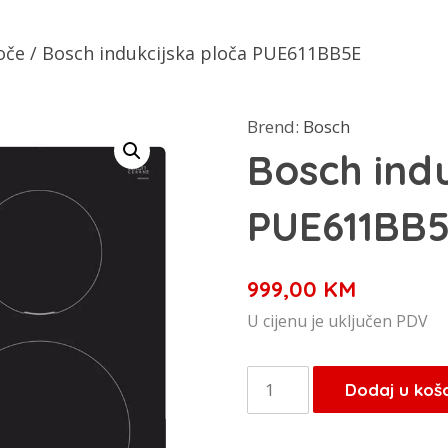
oče
/ Bosch indukcijska ploča PUE611BB5E
Brend:
Bosch
Bosch indu
PUE611BB
999,00
KM
U cijenu je uključen PDV
Bosch
Dodaj u koš
indukcijska
ploča