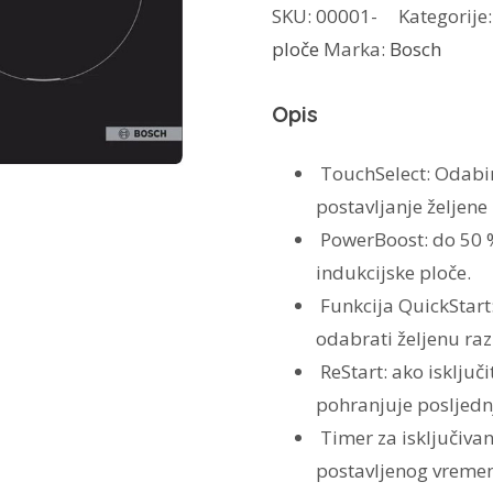
SKU:
00001-
Kategorije
PUE611BB5E
ploče
Marka:
Bosch
količina
Opis
TouchSelect:
Odabir
postavljanje željene
PowerBoost:
do 50 
indukcijske ploče.
Funkcija QuickStart
odabrati željenu raz
ReStart:
ako isključ
pohranjuje posljed
Timer za isključivan
postavljenog vreme