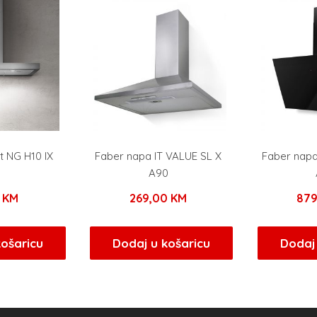
t NG H10 IX
Faber napa IT VALUE SL X
Faber nap
0
A90
0
KM
269,00
KM
87
košaricu
Dodaj u košaricu
Dodaj 