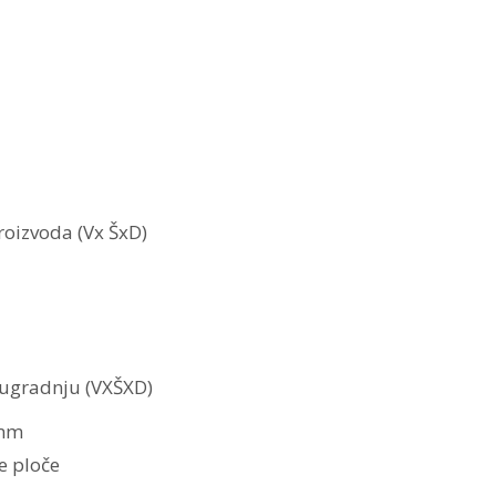
oizvoda (Vx ŠxD)
a ugradnju (VXŠXD)
 mm
e ploče