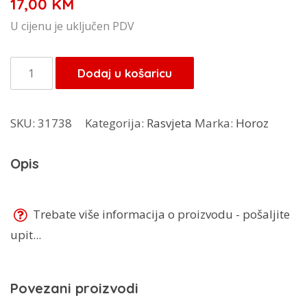
17,00
KM
U cijenu je uključen PDV
BM
Dodaj u košaricu
panel
okrugli
SKU:
31738
Kategorija:
Rasvjeta
Marka:
Horoz
Milena
24
Opis
količina
Trebate više informacija o proizvodu - pošaljite
upit...
Povezani proizvodi