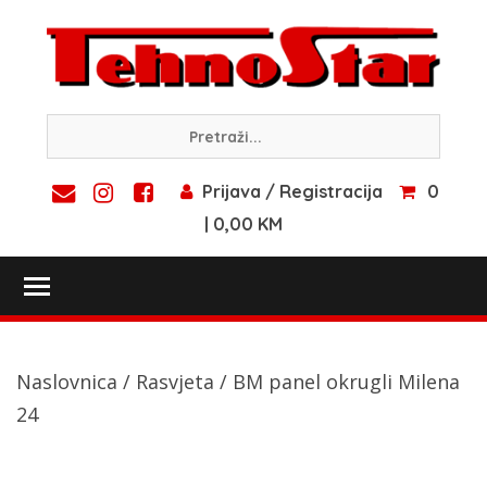
Skip
to
content
Prijava / Registracija
0
| 0,00 KM
Toggle main menu visibility
Naslovnica
/
Rasvjeta
/ BM panel okrugli Milena
24