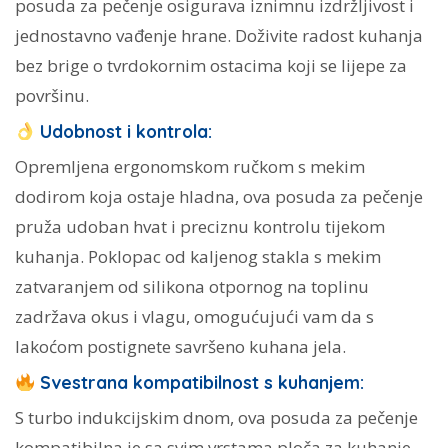
posuda za pečenje osigurava iznimnu izdržljivost i
jednostavno vađenje hrane. Doživite radost kuhanja
bez brige o tvrdokornim ostacima koji se lijepe za
površinu.
Udobnost i kontrola:
Opremljena ergonomskom ručkom s mekim
dodirom koja ostaje hladna, ova posuda za pečenje
pruža udoban hvat i preciznu kontrolu tijekom
kuhanja. Poklopac od kaljenog stakla s mekim
zatvaranjem od silikona otpornog na toplinu
zadržava okus i vlagu, omogućujući vam da s
lakoćom postignete savršeno kuhana jela.
Svestrana kompatibilnost s kuhanjem:
S turbo indukcijskim dnom, ova posuda za pečenje
kompatibilna je sa svim vrstama ploča za kuhanje,