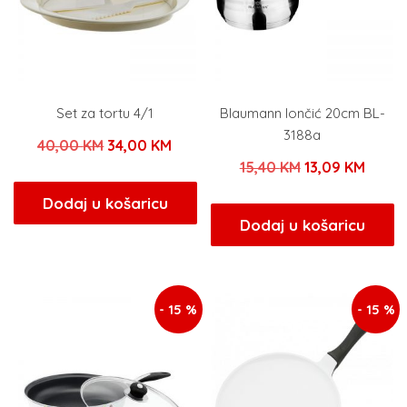
Set za tortu 4/1
Blaumann lončić 20cm BL-
3188a
Izvorna
Trenutna
40,00
KM
34,00
KM
Izvorna
Trenu
15,40
KM
13,09
KM
cijena
cijena
cijena
cijena
bila
je:
Dodaj u košaricu
bila
je:
Dodaj u košaricu
je:
34,00 KM.
je:
13,09
40,00 KM.
15,40 KM.
- 15 %
- 15 %