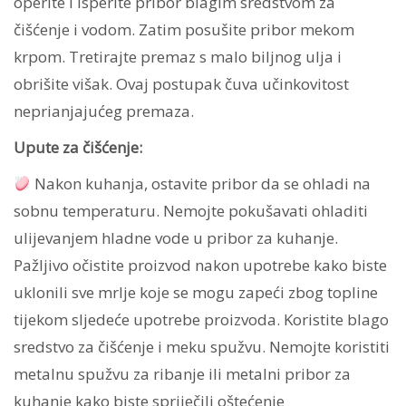
operite i isperite pribor blagim sredstvom za
čišćenje i vodom. Zatim posušite pribor mekom
krpom. Tretirajte premaz s malo biljnog ulja i
obrišite višak. Ovaj postupak čuva učinkovitost
neprianjajućeg premaza.
Upute za čišćenje:
Nakon kuhanja, ostavite pribor da se ohladi na
sobnu temperaturu. Nemojte pokušavati ohladiti
ulijevanjem hladne vode u pribor za kuhanje.
Pažljivo očistite proizvod nakon upotrebe kako biste
uklonili sve mrlje koje se mogu zapeći zbog topline
tijekom sljedeće upotrebe proizvoda. Koristite blago
sredstvo za čišćenje i meku spužvu. Nemojte koristiti
metalnu spužvu za ribanje ili metalni pribor za
kuhanje kako biste spriječili oštećenje