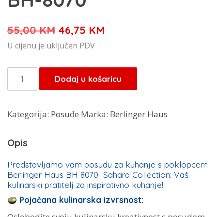
Izvorna
Trenutna
55,00
KM
46,75
KM
cijena
cijena
U cijenu je uključen PDV
bila
je:
je:
46,75 KM.
Berlinger
Dodaj u košaricu
55,00 KM.
Haus
Sahara
Kategorija:
Posuđe
Marka:
Berlinger Haus
lonac
20
Opis
cm
BH-
Predstavljamo vam posudu za kuhanje s poklopcem
Berlinger Haus BH 8070 Sahara Collection: Vaš
8070
kulinarski pratitelj za inspirativno kuhanje!
količina
Pojačana kulinarska izvrsnost:
Oslobodite svoju kulinarsku kreativnost s posudom