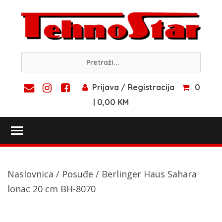
Skip
to
content
Prijava / Registracija
0
| 0,00 KM
Toggle main menu visibility
Naslovnica
/
Posuđe
/ Berlinger Haus Sahara
lonac 20 cm BH-8070