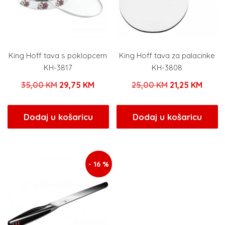
King Hoff tava s poklopcem
King Hoff tava za palacinke
KH-3817
KH-3808
Izvorna
Trenutna
Izvorna
Trenu
35,00
KM
29,75
KM
25,00
KM
21,25
KM
cijena
cijena
cijena
cijen
bila
je:
bila
je:
Dodaj u košaricu
Dodaj u košaricu
je:
29,75 KM.
je:
21,25
35,00 KM.
25,00 KM.
- 16 %