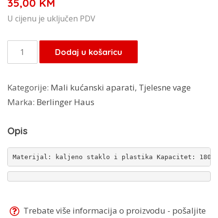
35,00
KM
U cijenu je uključen PDV
Berlinger
Dodaj u košaricu
Haus
Rose
Kategorije:
Mali kućanski aparati
,
Tjelesne vage
tjelesna
Marka:
Berlinger Haus
vaga
BH-
Opis
9356
količina
Materijal: kaljeno staklo i plastika Kapacitet: 180 
Trebate više informacija o proizvodu - pošaljite