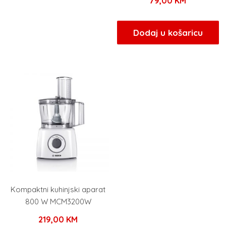
79,00
KM
Dodaj u košaricu
Kompaktni kuhinjski aparat
800 W MCM3200W
219,00
KM