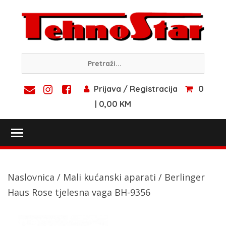
Skip
to
content
Prijava / Registracija
0
| 0,00 KM
Toggle main menu visibility
Naslovnica
/
Mali kućanski aparati
/ Berlinger
Haus Rose tjelesna vaga BH-9356