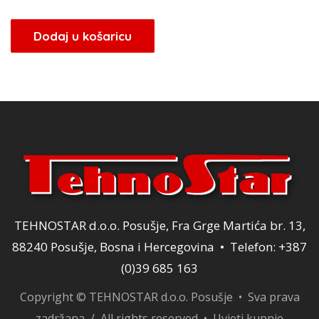
Dodaj u košaricu
TEHNOSTAR d.o.o. Posušje, Fra Grge Martića br. 13,
88240 Posušje, Bosna i Hercegovina • Telefon: +387
(0)39 685 163
Copyright © TEHNOSTAR d.o.o. Posušje • Sva prava
zadržana / All rights reserved •
Uvjeti kupnje