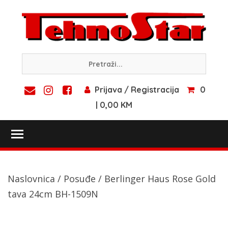
Skip
to
content
Prijava / Registracija
0
| 0,00 KM
Toggle main menu visibility
Naslovnica
/
Posuđe
/ Berlinger Haus Rose Gold
tava 24cm BH-1509N