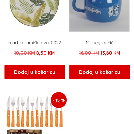
In art keramički oval 0022
Mickey lonćić
Izvorna
Trenutna
Izvorna
Trenu
10,00
KM
8,50
KM
16,00
KM
13,60
KM
cijena
cijena
cijena
cijena
bila
je:
bila
je:
Dodaj u košaricu
Dodaj u košaricu
je:
8,50 KM.
je:
13,60 
10,00 KM.
16,00 KM.
- 15 %