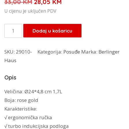
Izvorna
Trenutna
33,00
KM
28,05
KM
cijena
cijena
U cijenu je uključen PDV
bila
je:
je:
28,05 KM.
Berlinger
Dodaj u košaricu
33,00 KM.
Haus
Rose
SKU:
29010-
Kategorija:
Posuđe
Marka:
Berlinger
Gold
Haus
tava
24cm
Opis
BH-
1509N
Veličina: Ø24*4,8 cm 1,7L
količina
Boja: rose gold
Karakteristike:
√ ergonomička ručka
√ turbo indukcijska podloga