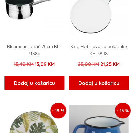
Blaumann lončić 20cm BL-
King Hoff tava za palacinke
3188a
KH-3808
Izvorna
Trenutna
Izvorna
Trenu
15,40
KM
13,09
KM
25,00
KM
21,25
KM
cijena
cijena
cijena
cijen
bila
je:
bila
je:
Dodaj u košaricu
Dodaj u košaricu
je:
13,09 KM.
je:
21,25
15,40 KM.
25,00 KM.
- 15 %
- 16 %