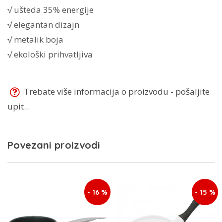
√ ušteda 35% energije
√ elegantan dizajn
√ metalik boja
√ ekološki prihvatljiva
Trebate više informacija o proizvodu - pošaljite
upit...
Povezani proizvodi
- 16 %
- 15 %