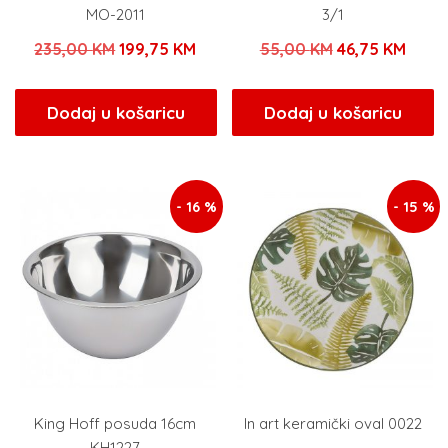
MO-2011
3/1
Izvorna
Trenutna
Izvorna
Tren
235,00
KM
199,75
KM
55,00
KM
46,75
KM
cijena
cijena
cijena
cijen
bila
je:
bila
je:
Dodaj u košaricu
Dodaj u košaricu
je:
199,75 KM.
je:
46,75
235,00 KM.
55,00 KM.
- 16 %
- 15 %
King Hoff posuda 16cm
In art keramički oval 0022
KH1227