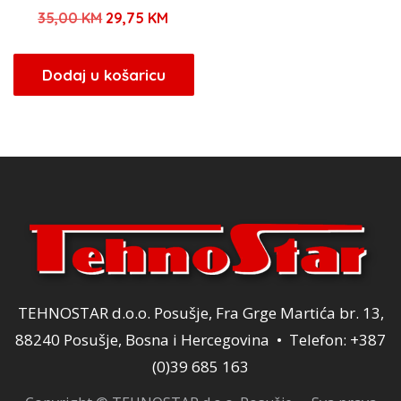
Izvorna
Trenutna
35,00
KM
29,75
KM
cijena
cijena
bila
je:
Dodaj u košaricu
je:
29,75 KM.
35,00 KM.
TEHNOSTAR d.o.o. Posušje, Fra Grge Martića br. 13,
88240 Posušje, Bosna i Hercegovina • Telefon: +387
(0)39 685 163