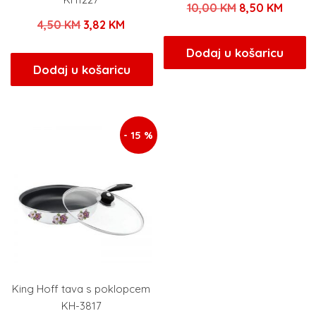
Izvorna
Trenu
10,00
KM
8,50
KM
Izvorna
Trenutna
4,50
KM
3,82
KM
cijena
cijena
cijena
cijena
bila
je:
Dodaj u košaricu
bila
je:
Dodaj u košaricu
je:
8,50 
je:
3,82 KM.
10,00 KM.
4,50 KM.
- 15 %
King Hoff tava s poklopcem
KH-3817