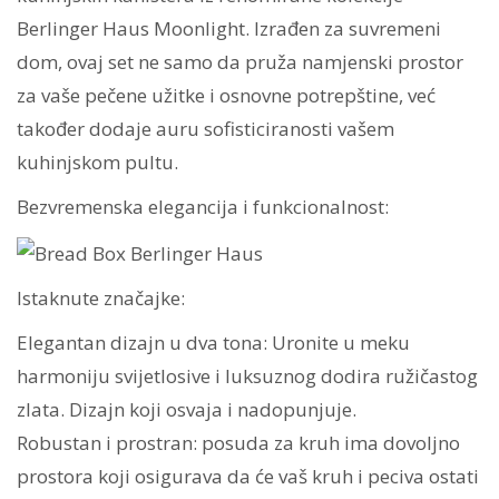
količina
Berlinger Haus Moonlight. Izrađen za suvremeni
dom, ovaj set ne samo da pruža namjenski prostor
za vaše pečene užitke i osnovne potrepštine, već
također dodaje auru sofisticiranosti vašem
kuhinjskom pultu.
Bezvremenska elegancija i funkcionalnost:
Istaknute značajke:
Elegantan dizajn u dva tona: Uronite u meku
harmoniju svijetlosive i luksuznog dodira ružičastog
zlata. Dizajn koji osvaja i nadopunjuje.
Robustan i prostran: posuda za kruh ima dovoljno
prostora koji osigurava da će vaš kruh i peciva ostati