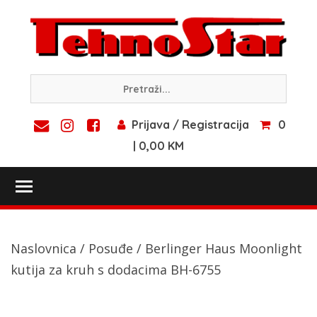
Skip
to
content
Prijava / Registracija
0
| 0,00 KM
Toggle main menu visibility
Naslovnica
/
Posuđe
/ Berlinger Haus Moonlight
kutija za kruh s dodacima BH-6755