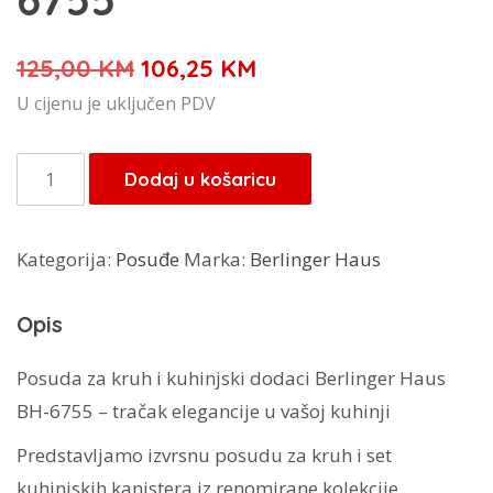
Izvorna
Trenutna
125,00
KM
106,25
KM
cijena
cijena
U cijenu je uključen PDV
bila
je:
je:
106,25 KM.
Berlinger
Dodaj u košaricu
125,00 KM.
Haus
Moonlight
Kategorija:
Posuđe
Marka:
Berlinger Haus
kutija
za
Opis
kruh
s
Posuda za kruh i kuhinjski dodaci Berlinger Haus
dodacima
BH-6755 – tračak elegancije u vašoj kuhinji
BH-
Predstavljamo izvrsnu posudu za kruh i set
6755
kuhinjskih kanistera iz renomirane kolekcije