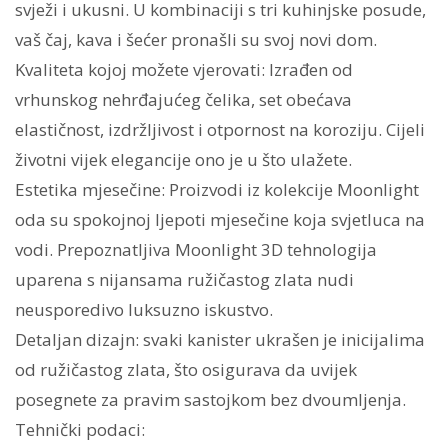
svježi i ukusni. U kombinaciji s tri kuhinjske posude,
vaš čaj, kava i šećer pronašli su svoj novi dom.
Kvaliteta kojoj možete vjerovati: Izrađen od
vrhunskog nehrđajućeg čelika, set obećava
elastičnost, izdržljivost i otpornost na koroziju. Cijeli
životni vijek elegancije ono je u što ulažete.
Estetika mjesečine: Proizvodi iz kolekcije Moonlight
oda su spokojnoj ljepoti mjesečine koja svjetluca na
vodi. Prepoznatljiva Moonlight 3D tehnologija
uparena s nijansama ružičastog zlata nudi
neusporedivo luksuzno iskustvo.
Detaljan dizajn: svaki kanister ukrašen je inicijalima
od ružičastog zlata, što osigurava da uvijek
posegnete za pravim sastojkom bez dvoumljenja.
Tehnički podaci: