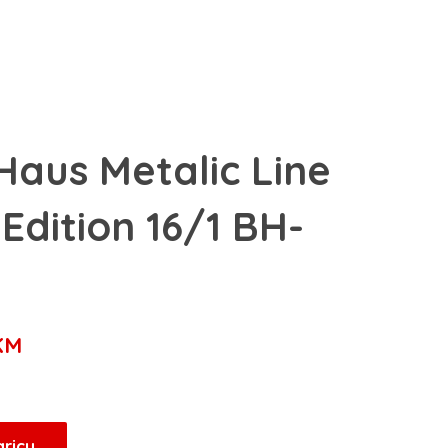
Haus Metalic Line
Edition 16/1 BH-
Trenutna
KM
cijena
je:
296,65 KM.
aricu