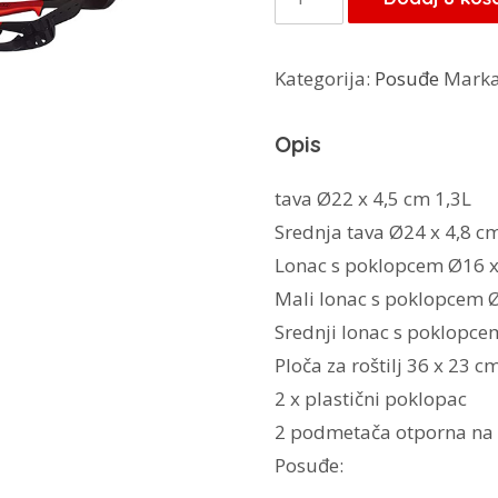
349,00 
Haus
Metalic
Kategorija:
Posuđe
Mark
Line
Burgundy
Opis
Edition
16/1
tava Ø22 x 4,5 cm 1,3L
BH-
Srednja tava Ø24 x 4,8 c
6781
Lonac s poklopcem Ø16 x
količina
Mali lonac s poklopcem Ø
Srednji lonac s poklopce
Ploča za roštilj 36 x 23 c
2 x plastični poklopac
2 podmetača otporna na 
Posuđe: