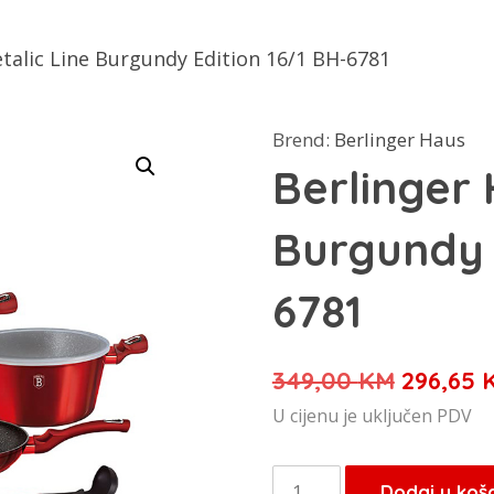
talic Line Burgundy Edition 16/1 BH-6781
Brend:
Berlinger Haus
Berlinger 
Burgundy 
6781
Izvorna
349,00
KM
296,65
cijena
U cijenu je uključen PDV
bila
je:
Berlinger
Dodaj u koš