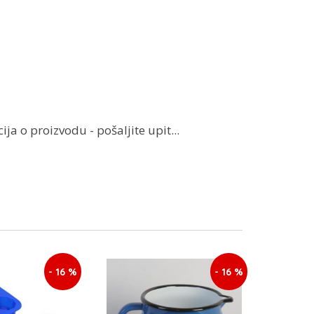
ja o proizvodu - pošaljite upit...
- 16 %
- 16 %