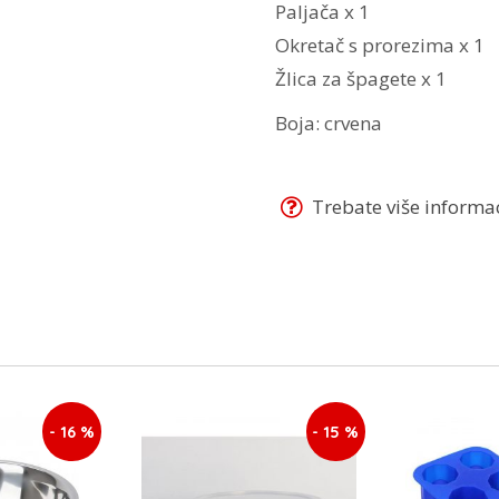
Paljača x 1
Okretač s prorezima x 1
Žlica za špagete x 1
Boja: crvena
Trebate više informaci
- 16 %
- 15 %