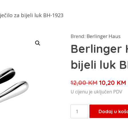
ečilo za bijeli luk BH-1923
Brend:
Berlinger Haus
Berlinger 
bijeli luk 
Izvorna
12,00
KM
10,20
KM
cijena
U cijenu je uključen PDV
bila
je:
Berlinger
Dodaj u koš
12,00 KM.
Haus
gnječilo