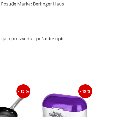
:
Posuđe
Marka:
Berlinger Haus
ja o proizvodu - pošaljite upit...
- 15 %
- 15 %