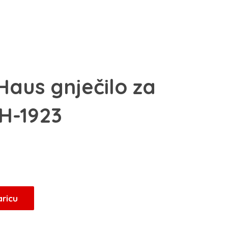
Haus gnječilo za
BH-1923
Trenutna
cijena
je:
10,20 KM.
aricu