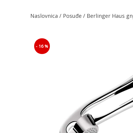
Naslovnica
/
Posuđe
/ Berlinger Haus gnj
- 16 %