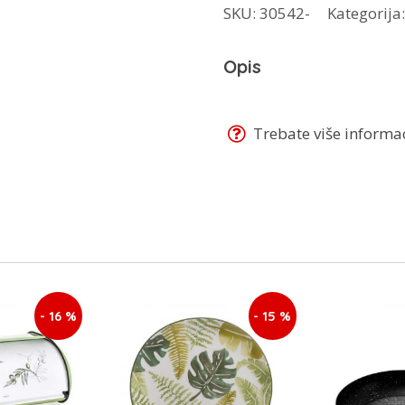
SKU:
30542-
Kategorija
za
bijeli
Opis
luk
BH-
1923
Trebate više informaci
količina
- 16 %
- 15 %