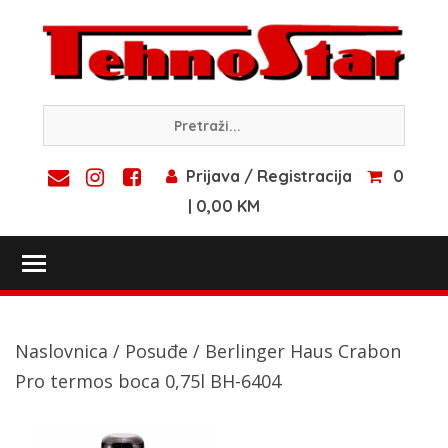
Skip
to
content
Prijava / Registracija
0
| 0,00 KM
Toggle main menu visibility
Naslovnica
/
Posuđe
/ Berlinger Haus Crabon
Pro termos boca 0,75l BH-6404