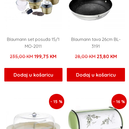
Blaumann set posuđa 15/1
Blaumann tava 26cm BL-
MO-2011
3191
Izvorna
Trenutna
Izvorna
Tren
235,00
KM
199,75
KM
28,00
KM
23,80
KM
cijena
cijena
cijena
cijen
bila
je:
bila
je:
Dodaj u košaricu
Dodaj u košaricu
je:
199,75 KM.
je:
23,80
235,00 KM.
28,00 KM.
- 15 %
- 16 %