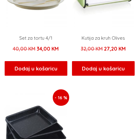
Set za tortu 4/1
Kutija za kruh Olives
Izvorna
Trenutna
Izvorna
Trenu
40,00
KM
34,00
KM
32,00
KM
27,20
KM
cijena
cijena
cijena
cijen
bila
je:
bila
je:
Dodaj u košaricu
Dodaj u košaricu
je:
34,00 KM.
je:
27,20
40,00 KM.
32,00 KM.
- 16 %