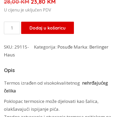
Izvorna
Trenutna
28,00
KM
23,80
KM
cijena
cijena
U cijenu je uključen PDV
bila
je:
je:
23,80 KM.
Berlinger
Dodaj u košaricu
28,00 KM.
Haus
Crabon
SKU:
29115-
Kategorija:
Posuđe
Marka:
Berlinger
Pro
Haus
termos
boca
Opis
0,75l
BH-
Termos izrađen od visokokvalitetnog
nehrđajućeg
6404
čelika
količina
Poklopac termosice može djelovati kao šalica,
olakšavajući ispijanje pića.
Zgodno zatvaranje i otvaranje termosa pritiskom na