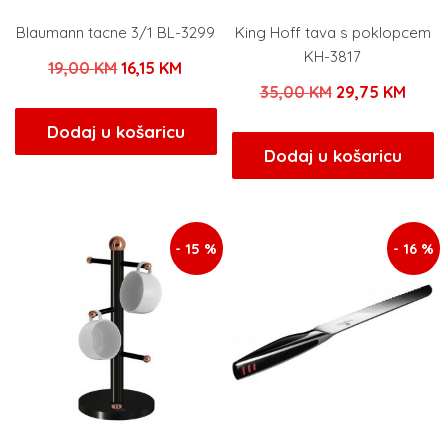
Blaumann tacne 3/1 BL-3299
King Hoff tava s poklopcem
KH-3817
Izvorna
Trenutna
19,00
KM
16,15
KM
Izvorna
Tren
35,00
KM
29,75
KM
cijena
cijena
cijena
cijen
bila
je:
Dodaj u košaricu
bila
je:
Dodaj u košaricu
je:
16,15 KM.
je:
29,75
19,00 KM.
35,00 KM.
- 15 %
- 16 %