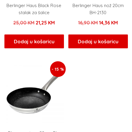
Berlinger Haus Black Rose
Berlinger Haus nož 20cm
stalak za šalice
BH-2130
Izvorna
Trenutna
Izvorna
Trenu
25,00
KM
21,25
KM
16,90
KM
14,36
KM
cijena
cijena
cijena
cijena
bila
je:
bila
je:
Dodaj u košaricu
Dodaj u košaricu
je:
21,25 KM.
je:
14,36 
25,00 KM.
16,90 KM.
- 15 %