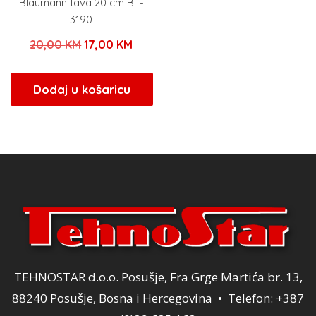
Blaumann tava 20 cm BL-
3190
Izvorna
Trenutna
20,00
KM
17,00
KM
cijena
cijena
bila
je:
Dodaj u košaricu
je:
17,00 KM.
20,00 KM.
TEHNOSTAR d.o.o. Posušje, Fra Grge Martića br. 13,
88240 Posušje, Bosna i Hercegovina • Telefon: +387