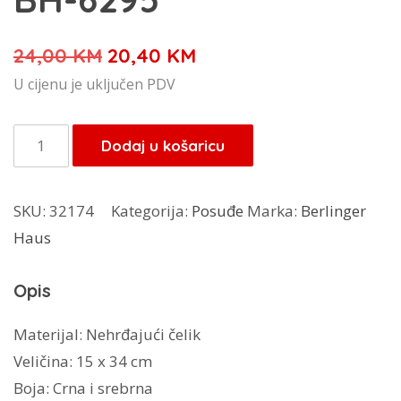
Izvorna
Trenutna
24,00
KM
20,40
KM
cijena
cijena
U cijenu je uključen PDV
bila
je:
je:
20,40 KM.
Berlinger
Dodaj u košaricu
24,00 KM.
Haus
Black
SKU:
32174
Kategorija:
Posuđe
Marka:
Berlinger
Silver
Haus
stalak
za
Opis
ubrus
BH-
Materijal: Nehrđajući čelik
6295
Veličina: 15 x 34 cm
količina
Boja: Crna i srebrna