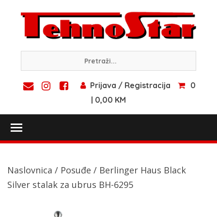
Skip
to
content
Prijava / Registracija
0
| 0,00 KM
Toggle main menu visibility
Naslovnica
/
Posuđe
/ Berlinger Haus Black
Silver stalak za ubrus BH-6295