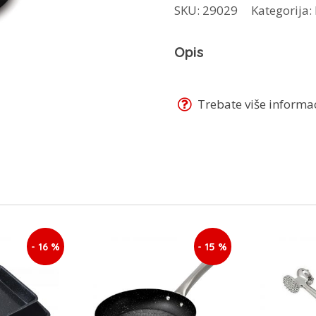
SKU:
29029
Kategorija:
Rose
lonac
Opis
28
cm
BH-
Trebate više informaci
1931N
količina
- 16 %
- 15 %