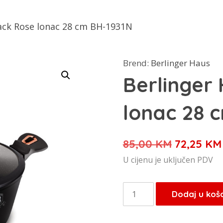
lack Rose lonac 28 cm BH-1931N
Brend:
Berlinger Haus
Berlinger
lonac 28 
Izvorna
85,00
KM
72,25
KM
cijena
U cijenu je uključen PDV
bila
je:
Berlinger
Dodaj u koš
85,00 KM
Haus
Black