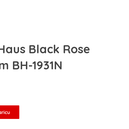
 Haus Black Rose
cm BH-1931N
Trenutna
cijena
je:
72,25 KM.
aricu
.