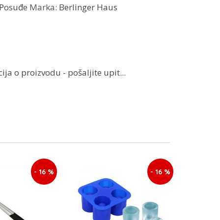
Posuđe
Marka:
Berlinger Haus
ja o proizvodu - pošaljite upit...
- 16 %
- 16 %