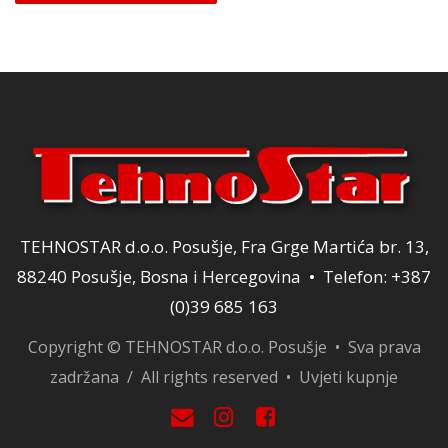
je:
24,65 KM.
29,00 KM.
TEHNOSTAR d.o.o. Posušje, Fra Grge Martića br. 13,
88240 Posušje, Bosna i Hercegovina • Telefon: +387
(0)39 685 163
Copyright © TEHNOSTAR d.o.o. Posušje • Sva prava
zadržana / All rights reserved •
Uvjeti kupnje