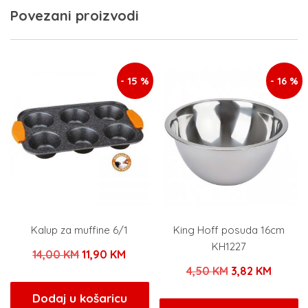
Povezani proizvodi
- 15 %
- 16 %
Kalup za muffine 6/1
King Hoff posuda 16cm
KH1227
Izvorna
Trenutna
14,00
KM
11,90
KM
Izvorna
Trenut
4,50
KM
3,82
KM
cijena
cijena
cijena
cijena
bila
je:
Dodaj u košaricu