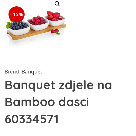
- 15 %
Brend:
Banquet
Banquet zdjele na
Bamboo dasci
60334571