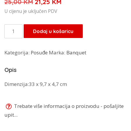
Izvorna
Trenutna
25,00
KM
21,25
KM
cijena
cijena
U cijenu je uključen PDV
bila
je:
je:
21,25 KM.
Banquet
Dodaj u košaricu
25,00 KM.
zdjele
na
Kategorija:
Posuđe
Marka:
Banquet
Bamboo
dasci
Opis
60334571
količina
Dimenzija:33 x 9,7 x 4,7 cm
Trebate više informacija o proizvodu - pošaljite
upit...