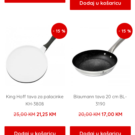
bila
je:
Dodaj u košaricu
je:
11,90 KM.
je:
3,82 K
14,00 KM.
4,50 KM.
- 15 %
- 15 %
King Hoff tava za palacinke
Blaumann tava 20 cm BL-
KH-3808
3190
Izvorna
Trenutna
Izvorna
Tren
25,00
KM
21,25
KM
20,00
KM
17,00
KM
cijena
cijena
cijena
cijen
bila
je:
bila
je:
Dodaj u košaricu
Dodaj u košaricu