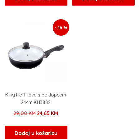
je:
21,25 KM.
je:
17,00
25,00 KM.
20,00 KM.
- 16 %
King Hoff tava s poklopcem
24cm KH3882
Izvorna
Trenutna
29,00
KM
24,65
KM
cijena
cijena
bila
je:
Dodaj u košaricu