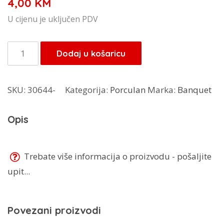
4,00
KM
U cijenu je uključen PDV
Banquet
Dodaj u košaricu
zdjela
Barocco
SKU:
30644-
Kategorija:
Porculan
Marka:
Banquet
15
cm
Opis
60321027
količina
Trebate više informacija o proizvodu - pošaljite
upit...
Povezani proizvodi