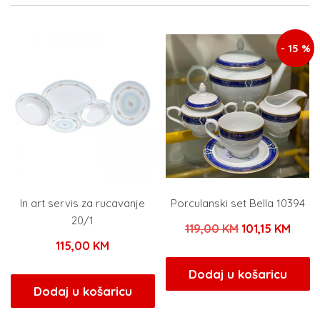
- 15 %
In art servis za rucavanje
Porculanski set Bella 10394
20/1
Izvorna
Tren
119,00
KM
101,15
KM
115,00
KM
cijena
cijen
bila
je:
Dodaj u košaricu
Dodaj u košaricu
je:
101,1
119,00 KM.