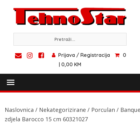
Skip
to
content
Prijava / Registracija
0
| 0,00 KM
Toggle main menu visibility
Naslovnica
/
Nekategorizirane
/
Porculan
/ Banque
zdjela Barocco 15 cm 60321027