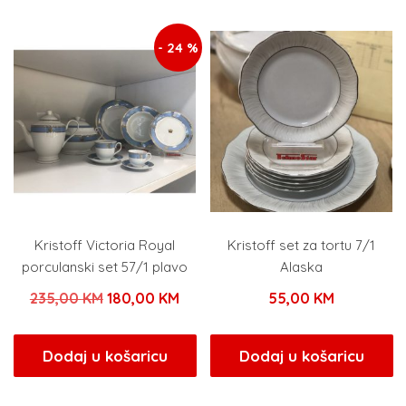
- 24 %
Kristoff Victoria Royal
Kristoff set za tortu 7/1
porculanski set 57/1 plavo
Alaska
Izvorna
Trenutna
235,00
KM
180,00
KM
55,00
KM
cijena
cijena
bila
je:
Dodaj u košaricu
Dodaj u košaricu
je:
180,00 KM.