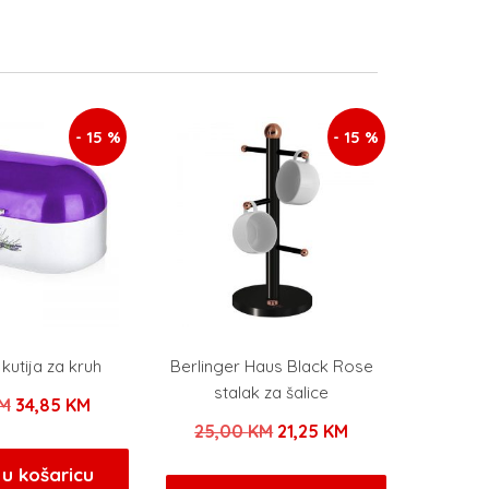
- 15 %
- 15 %
kutija za kruh
Berlinger Haus Black Rose
stalak za šalice
Izvorna
Trenutna
M
34,85
KM
Izvorna
Trenutna
25,00
KM
21,25
KM
cijena
cijena
cijena
cijena
bila
je:
u košaricu