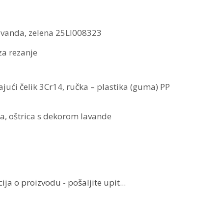
avanda, zelena 25LI008323
 za rezanje
ajući čelik 3Cr14, ručka – plastika (guma) PP
ena, oštrica s dekorom lavande
ja o proizvodu - pošaljite upit...