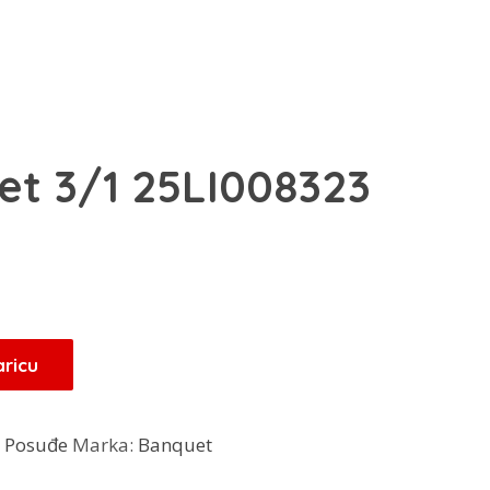
et 3/1 25LI008323
Trenutna
cijena
je:
10,20 KM.
aricu
:
Posuđe
Marka:
Banquet