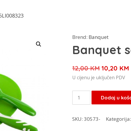
5LI008323
Brend:
Banquet
Banquet s
Izvorna
12,00
KM
10,20
KM
cijena
U cijenu je uključen PDV
bila
je:
Banquet
Dodaj u koš
12,00 KM.
set
3/1
SKU:
30573-
Kategorija
25LI008323
količina