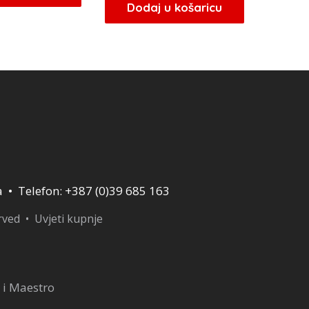
bila
je:
Dodaj u košaricu
je:
34,85 KM.
je:
21,25 KM.
41,00 KM.
25,00 KM.
a • Telefon: +387 (0)39 685 163
erved •
Uvjeti kupnje
 i Maestro