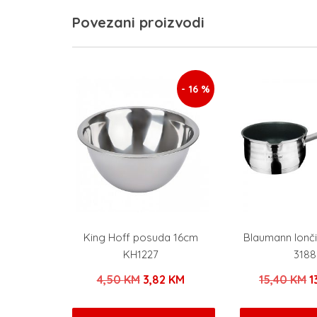
Povezani proizvodi
- 16 %
King Hoff posuda 16cm
Blaumann lonč
KH1227
3188
Izvorna
Trenutna
I
4,50
KM
3,82
KM
15,40
KM
1
cijena
cijena
c