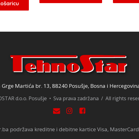
ila
je:
košaricu
je:
5,10 KM.
e:
13,09 KM.
6,00 KM.
5,40 KM.
Grge Martića br. 13, 88240 Posušje, Bosna i Hercegovin
TAR d.o.o. Posušje • Sva prava zadržana / All rights res
.ba podržava kreditne i debitne kartice Visa, MasterCard