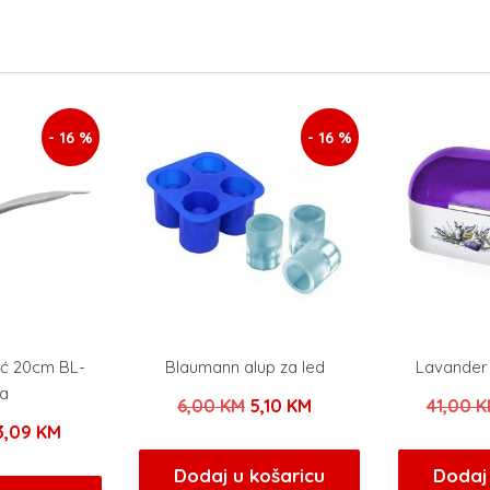
- 16 %
- 16 %
ić 20cm BL-
Blaumann alup za led
Lavander 
a
Izvorna
Trenutna
6,00
KM
5,10
KM
41,00
K
zvorna
Trenutna
3,09
KM
cijena
cijena
ijena
cijena
bila
je:
Dodaj u košaricu
Dodaj 