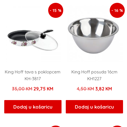
- 15 %
- 16 %
King Hoff tava s poklopcem
King Hoff posuda 16cm
KH-3817
KH1227
Izvorna
Trenutna
Izvorna
Trenut
35,00
KM
29,75
KM
4,50
KM
3,82
KM
cijena
cijena
cijena
cijena
bila
je:
bila
je:
Dodaj u košaricu
Dodaj u košaricu
je:
29,75 KM.
je:
3,82 K
35,00 KM.
4,50 KM.