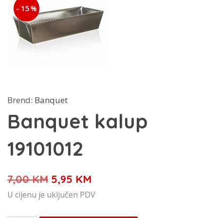
- 15 %
Brend:
Banquet
Banquet kalup
19101012
Izvorna
Trenutna
7,00
KM
5,95
KM
cijena
cijena
U cijenu je uključen PDV
bila
je: