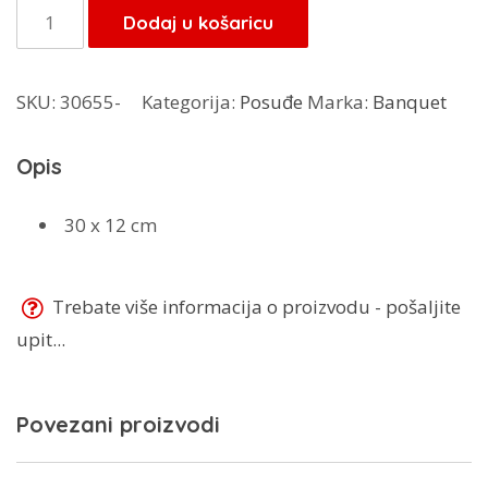
je:
5,95 KM.
Banquet
Dodaj u košaricu
7,00 KM.
kalup
19101012
SKU:
30655-
Kategorija:
Posuđe
Marka:
Banquet
količina
Opis
30 x 12 cm
Trebate više informacija o proizvodu - pošaljite
upit...
Povezani proizvodi