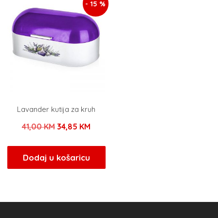
- 15 %
Lavander kutija za kruh
Izvorna
Trenutna
41,00
KM
34,85
KM
cijena
cijena
bila
je:
Dodaj u košaricu
je:
34,85 KM.
41,00 KM.