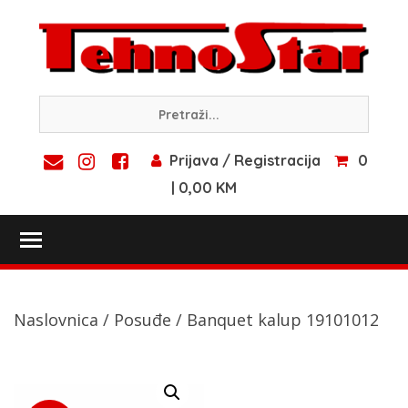
Skip
to
content
Prijava / Registracija
0
| 0,00 KM
Toggle main menu visibility
Naslovnica
/
Posuđe
/ Banquet kalup 19101012