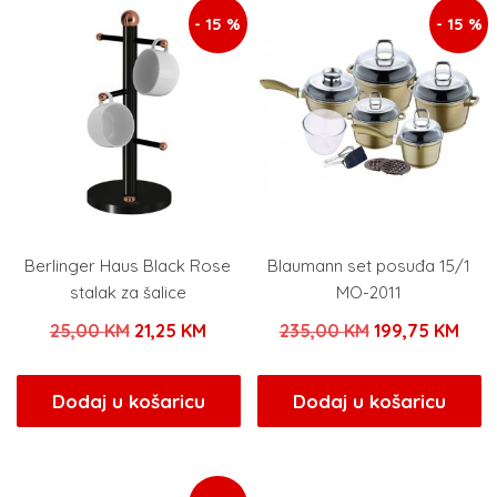
- 15 %
- 15 %
Berlinger Haus Black Rose
Blaumann set posuđa 15/1
stalak za šalice
MO-2011
Izvorna
Trenutna
Izvorna
Tren
25,00
KM
21,25
KM
235,00
KM
199,75
KM
cijena
cijena
cijena
cije
bila
je:
bila
je:
Dodaj u košaricu
Dodaj u košaricu
je:
21,25 KM.
je:
199,
25,00 KM.
235,00 KM.