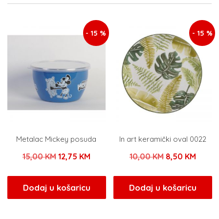
- 15 %
- 15 %
Metalac Mickey posuda
In art keramički oval 0022
Izvorna
Trenutna
Izvorna
Trenu
15,00
KM
12,75
KM
10,00
KM
8,50
KM
cijena
cijena
cijena
cijena
bila
je:
bila
je:
Dodaj u košaricu
Dodaj u košaricu
je:
12,75 KM.
je:
8,50 
15,00 KM.
10,00 KM.