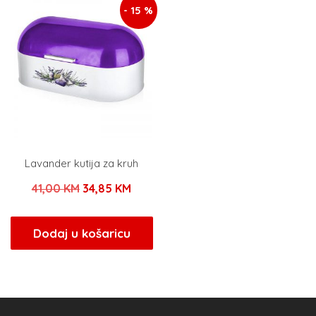
- 15 %
Lavander kutija za kruh
Izvorna
Trenutna
41,00
KM
34,85
KM
cijena
cijena
bila
je:
Dodaj u košaricu
je:
34,85 KM.
41,00 KM.