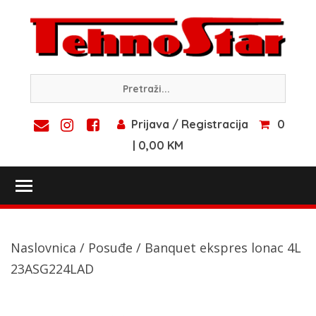
Skip
to
content
Prijava / Registracija
0
| 0,00 KM
Toggle main menu visibility
Naslovnica
/
Posuđe
/ Banquet ekspres lonac 4L
23ASG224LAD