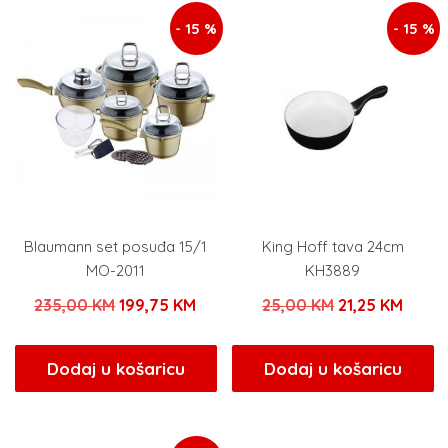
- 15 %
- 15 %
Blaumann set posuđa 15/1
King Hoff tava 24cm
MO-2011
KH3889
Izvorna
Trenutna
Izvorna
Trenu
235,00
KM
199,75
KM
25,00
KM
21,25
KM
cijena
cijena
cijena
cijen
bila
je:
bila
je:
Dodaj u košaricu
Dodaj u košaricu
je:
199,75 KM.
je:
21,25
235,00 KM.
25,00 KM.