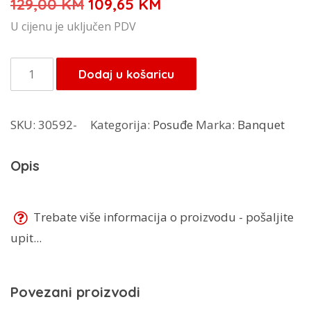
Izvorna
Trenutna
129,00
KM
109,65
KM
cijena
cijena
U cijenu je uključen PDV
bila
je:
je:
109,65 KM.
Banquet
Dodaj u košaricu
129,00 KM.
ekspres
lonac
SKU:
30592-
Kategorija:
Posuđe
Marka:
Banquet
4L
23ASG224LAD
Opis
količina
Trebate više informacija o proizvodu - pošaljite
upit...
Povezani proizvodi