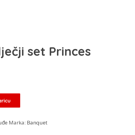
ečji set Princes
Trenutna
cijena
je:
17,00 KM.
aricu
.
uđe
Marka:
Banquet