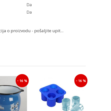
Da
Da
ja o proizvodu - pošaljite upit...
- 16 %
- 16 %