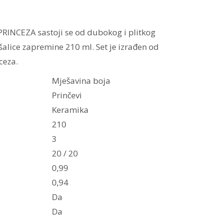
 PRINCEZA sastoji se od dubokog i plitkog
šalice zapremine 210 ml.
Set je izrađen od
ceza.
Mješavina boja
Prinčevi
Keramika
210
3
20 / 20
0,99
0,94
Da
Da