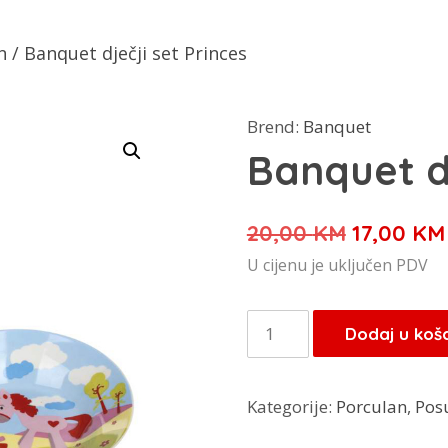
n
/ Banquet dječji set Princes
Brend:
Banquet
Banquet dj
Izvorna
20,00
KM
17,00
KM
cijena
U cijenu je uključen PDV
bila
je:
Banquet
Dodaj u koš
20,00 KM
dječji
set
Kategorije:
Porculan
,
Pos
Princes
količina