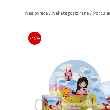
Naslovnica
/
Nekategorizirane
/
Porcula
- 15 %