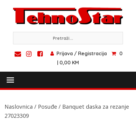
Skip
to
content
Prijava / Registracija
0
| 0,00 KM
Toggle main menu visibility
Naslovnica
/
Posuđe
/ Banquet daska za rezanje
27023309