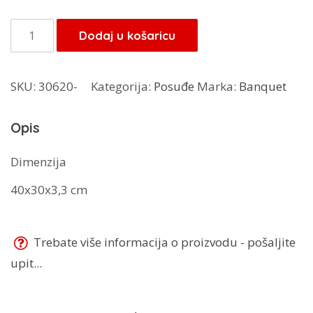
bila
je:
je:
40,80 KM.
Banquet
Dodaj u košaricu
48,00 KM.
daska
za
SKU:
30620-
Kategorija:
Posuđe
Marka:
Banquet
rezanje
27023309
Opis
količina
Dimenzija
40x30x3,3 cm
Trebate više informacija o proizvodu - pošaljite
upit...