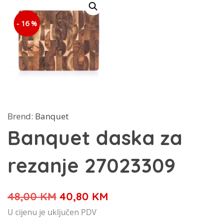
- 16 %
Brend:
Banquet
Banquet daska za
rezanje 27023309
Izvorna
Trenutna
48,00
KM
40,80
KM
cijena
cijena
U cijenu je uključen PDV