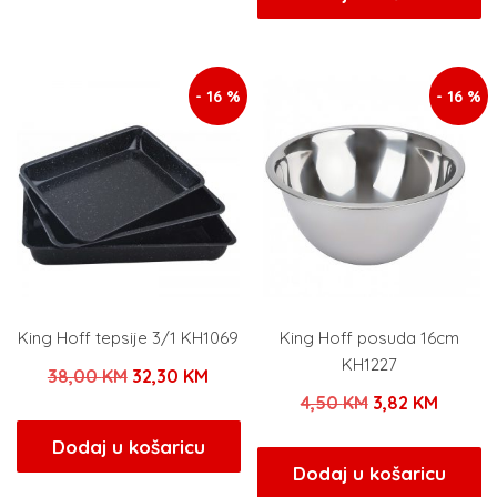
je:
17,00
14,00 KM.
20,00 KM.
- 16 %
- 16 %
King Hoff tepsije 3/1 KH1069
King Hoff posuda 16cm
KH1227
Izvorna
Trenutna
38,00
KM
32,30
KM
Izvorna
Trenut
4,50
KM
3,82
KM
cijena
cijena
cijena
cijena
bila
je:
Dodaj u košaricu
bila
je:
Dodaj u košaricu
je:
32,30 KM.