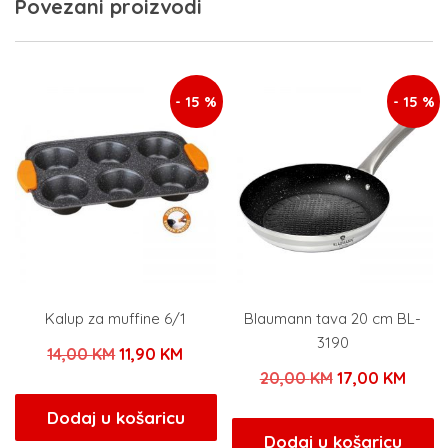
Povezani proizvodi
- 15 %
- 15 %
Kalup za muffine 6/1
Blaumann tava 20 cm BL-
3190
Izvorna
Trenutna
14,00
KM
11,90
KM
Izvorna
Tren
20,00
KM
17,00
KM
cijena
cijena
cijena
cijen
bila
je:
Dodaj u košaricu
bila
je:
Dodaj u košaricu
je:
11,90 KM.