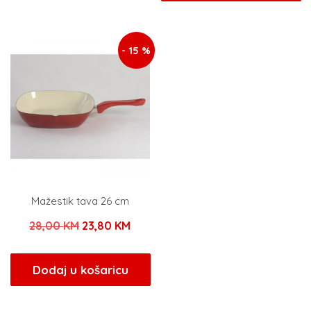
je:
3,82 K
38,00 KM.
4,50 KM.
- 15 %
Mažestik tava 26 cm
Izvorna
Trenutna
28,00
KM
23,80
KM
cijena
cijena
bila
je:
Dodaj u košaricu
je:
23,80 KM.
28,00 KM.