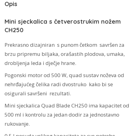
Opis
Mini sjeckalica s četverostrukim nožem
CH250
Prekrasno dizajniran s punom četkom savršen za
brzu pripremu biljaka, orašastih plodova, umaka,
drobljenja leda i dječje hrane.
Pogonski motor od 500 W, quad sustav noževa od
nehrđajućeg čelika radi dvostruko kako bi se
osigurali savršeni rezultati.
Mini sjeckalica Quad Blade CH250 ima kapacitet od
500 ml i kontrolu za jedan dodir za jednostavno
rukovanje.
0,5 l posuda velikog kapaciteta za sve potrebe