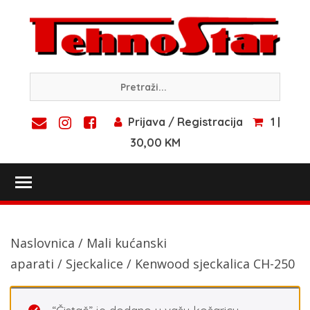
Skip
to
content
Prijava / Registracija
1 |
30,00 KM
Toggle main menu visibility
Naslovnica
/
Mali kućanski
aparati
/
Sjeckalice
/ Kenwood sjeckalica CH-250