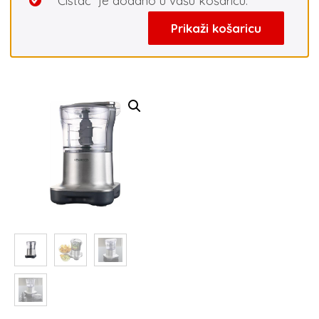
“Čistač” je dodano u vašu košaricu.
Prikaži košaricu