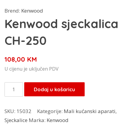
Brend:
Kenwood
Kenwood sjeckalica
CH-250
108,00
KM
U cijenu je uključen PDV
Kenwood
Dodaj u košaricu
sjeckalica
CH-
SKU:
15032
Kategorije:
Mali kućanski aparati
,
250
Sjeckalice
Marka:
Kenwood
količina