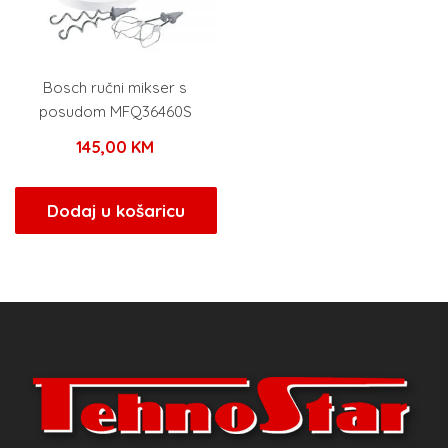
Bosch ručni mikser s
posudom MFQ36460S
145,00
KM
Dodaj u košaricu