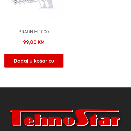
BRAUN M-1000
99,00
KM
Dodaj u košaricu