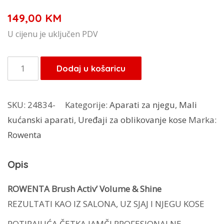
149,00
KM
U cijenu je uključen PDV
Rowenta
Dodaj u košaricu
rotirajuća
četka
SKU:
24834-
Kategorije:
Aparati za njegu
,
Mali
za
kućanski aparati
,
Uređaji za oblikovanje kose
Marka:
kosu
Rowenta
CF9530F0
količina
Opis
ROWENTA Brush Activ’ Volume & Shine
REZULTATI KAO IZ SALONA, UZ SJAJ I NJEGU KOSE
ROTIRAJUĆA ČETKA JAMČI PROFESIONALNE