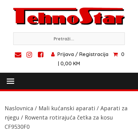
Skip
to
content
Prijava / Registracija
0
| 0,00 KM
Toggle main menu visibility
Naslovnica
/
Mali kućanski aparati
/
Aparati za
njegu
/ Rowenta rotirajuća četka za kosu
CF9530F0