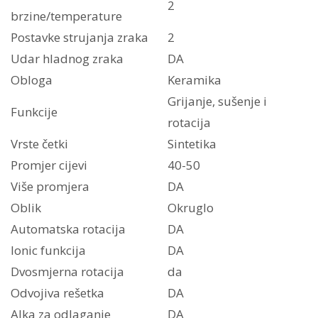
2
brzine/temperature
Postavke strujanja zraka
2
Udar hladnog zraka
DA
Obloga
Keramika
Grijanje, sušenje i
Funkcije
rotacija
Vrste četki
Sintetika
Promjer cijevi
40-50
Više promjera
DA
Oblik
Okruglo
Automatska rotacija
DA
Ionic funkcija
DA
Dvosmjerna rotacija
da
Odvojiva rešetka
DA
Alka za odlaganje
DA