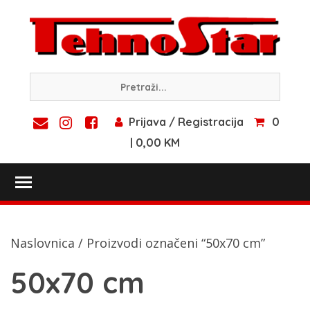
Skip
to
content
Prijava / Registracija
0
| 0,00 KM
Toggle main menu visibility
Naslovnica
/ Proizvodi označeni “50x70 cm”
50x70 cm