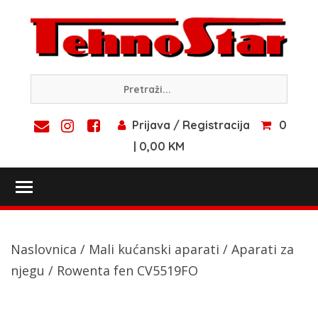
Skip
to
content
Prijava / Registracija
0
| 0,00 KM
Toggle main menu visibility
Naslovnica
/
Mali kućanski aparati
/
Aparati za
njegu
/ Rowenta fen CV5519FO