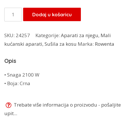
Rowenta
Dodaj u košaricu
fen
CV5519FO
SKU:
24257
Kategorije:
Aparati za njegu
,
Mali
količina
kućanski aparati
,
Sušila za kosu
Marka:
Rowenta
Opis
• Snaga 2100 W
• Boja: Crna
Trebate više informacija o proizvodu - pošaljite
upit...