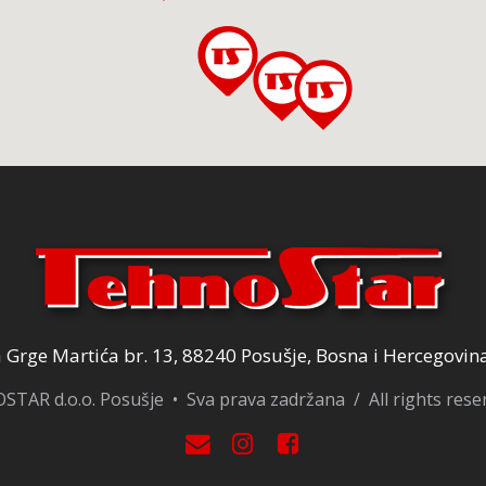
Grge Martića br. 13, 88240 Posušje, Bosna i Hercegovin
TAR d.o.o. Posušje • Sva prava zadržana / All rights res