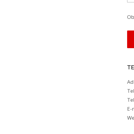
Ob
TE
Ad
Te
Te
E-
We