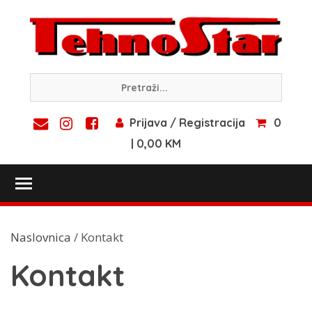
Skip
to
content
Prijava / Registracija
0
| 0,00 KM
Toggle main menu visibility
Naslovnica
/ Kontakt
Kontakt